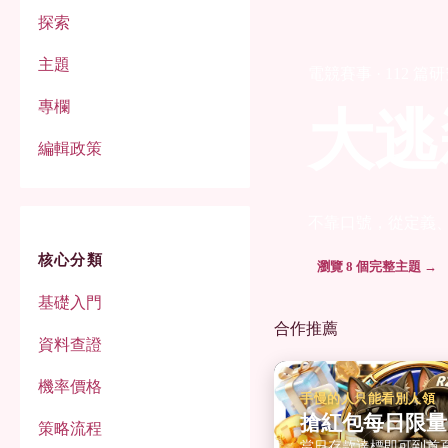
探索
主題
電競賽事 · 112 篇
專欄
大逃
編輯政策
不靠口號，從定義
核心分類
瀏覽 8 個完整主題 →
基礎入門
合作推薦
資料查證
機率價格
手慢的人只能看別人領
搶紅包每日限量
策略流程
當日存款達標即可到首