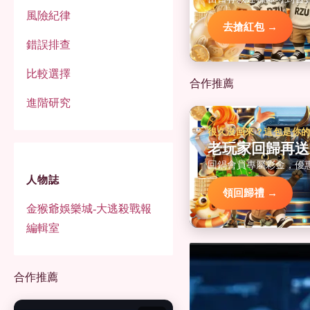
風險紀律
去搶紅包 →
錯誤排查
比較選擇
合作推薦
進階研究
很久沒回來？這包是你
老玩家回歸再送
回鍋會員專屬彩金，優
人物誌
領回歸禮 →
金猴爺娛樂城-大逃殺戰報
編輯室
合作推薦