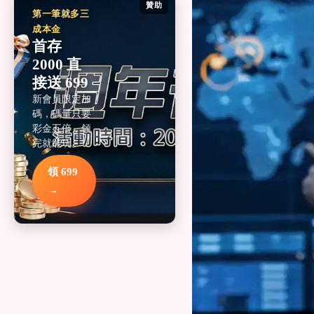
贊助
第一筆就多三
成本金
首存
2000 直
接送 699
新會員限定加
碼，碼量只要
彩金五倍，領
完就能玩。
領 699
→