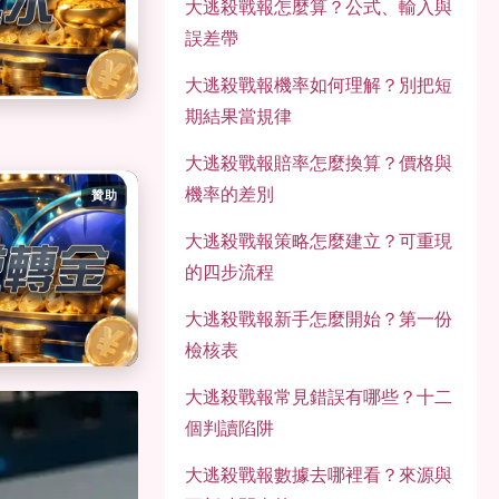
大逃殺戰報怎麼算？公式、輸入與
誤差帶
大逃殺戰報機率如何理解？別把短
期結果當規律
大逃殺戰報賠率怎麼換算？價格與
機率的差別
贊助
大逃殺戰報策略怎麼建立？可重現
的四步流程
大逃殺戰報新手怎麼開始？第一份
檢核表
大逃殺戰報常見錯誤有哪些？十二
個判讀陷阱
大逃殺戰報數據去哪裡看？來源與