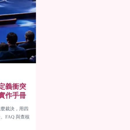
定義衝突
實作手冊
怎麼裁決，用四
FAQ 與查核