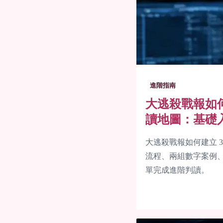
進階指南
大逃殺戰報如何
讀地圖：基礎
大逃殺戰報如何建立 
流程、兩組數字案例、
單完成進階判讀。