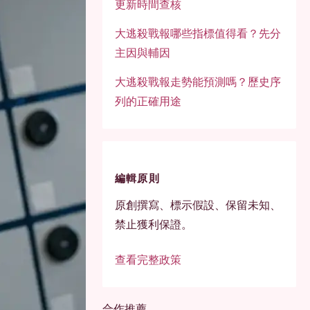
更新時間查核
大逃殺戰報哪些指標值得看？先分
主因與輔因
大逃殺戰報走勢能預測嗎？歷史序
列的正確用途
編輯原則
原創撰寫、標示假設、保留未知、
禁止獲利保證。
查看完整政策
合作推薦