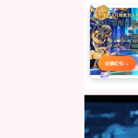
手慢的人只能看別人
搶紅包每日限
開放
當日存款達標即可到
頁搶紅包，手速決定
額。
去搶紅包 →