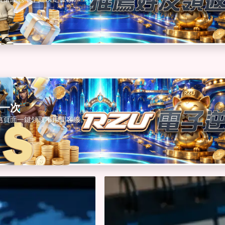
的
一次
惠頁面一鍵領取不用問客服。