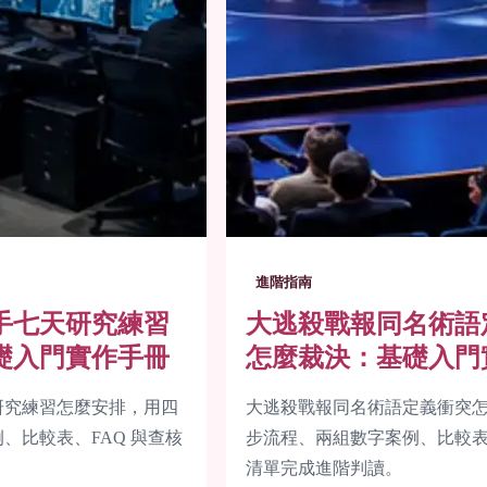
進階指南
手七天研究練習
大逃殺戰報同名術語
礎入門實作手冊
怎麼裁決：基礎入門
研究練習怎麼安排，用四
大逃殺戰報同名術語定義衝突
、比較表、FAQ 與查核
步流程、兩組數字案例、比較表、
清單完成進階判讀。