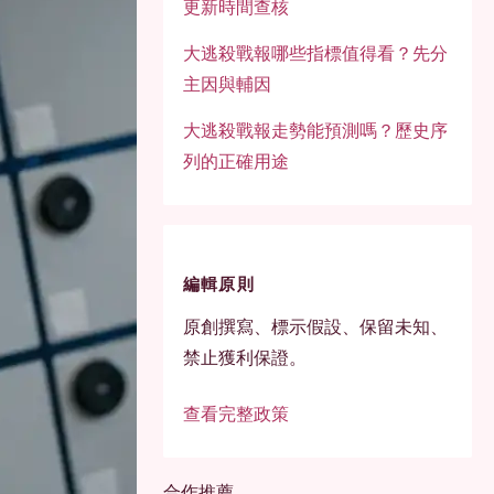
更新時間查核
大逃殺戰報哪些指標值得看？先分
主因與輔因
大逃殺戰報走勢能預測嗎？歷史序
列的正確用途
編輯原則
原創撰寫、標示假設、保留未知、
禁止獲利保證。
查看完整政策
合作推薦