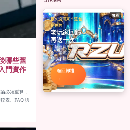
贊助
很久沒回來？這包
是你的
老玩家回歸
再送一次
回鍋會員專屬彩
金，優惠頁面一鍵
領取不用問客服。
後哪些舊
入門實作
領回歸禮
→
結論必須重算，
表、FAQ 與