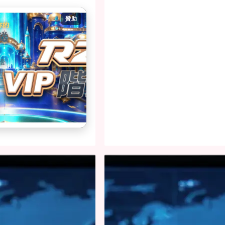
贊助
你的
送
優
問