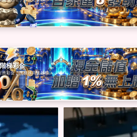
階梯彩金
對應彩金，階梯越高送越狠。