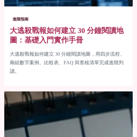
進階指南
大逃殺戰報如何建立 30 分鐘閱讀地
圖：基礎入門實作手冊
大逃殺戰報如何建立 30 分鐘閱讀地圖，用四步流程、
兩組數字案例、比較表、FAQ 與查核清單完成進階判
讀。