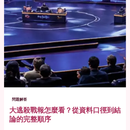
問題解答
大逃殺戰報怎麼看？從資料口徑到結
論的完整順序