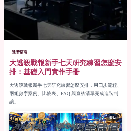
進階指南
大逃殺戰報新手七天研究練習怎麼安
排：基礎入門實作手冊
大逃殺戰報新手七天研究練習怎麼安排，用四步流程、
兩組數字案例、比較表、FAQ 與查核清單完成進階判
讀。
贊助
你現在卡在哪一階？
存越多送越多，階梯彩金