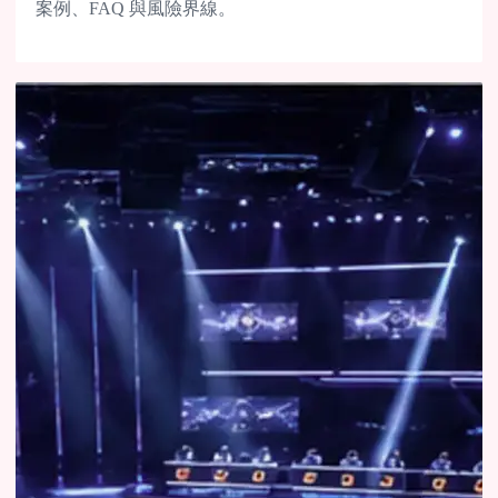
案例、FAQ 與風險界線。