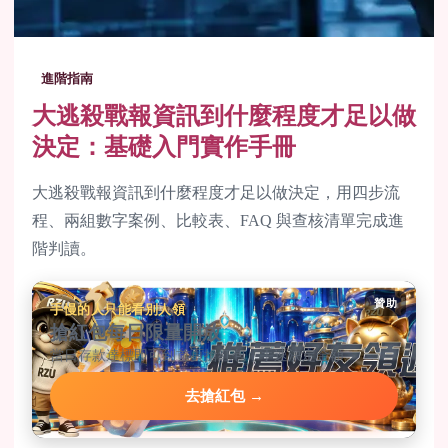
進階指南
大逃殺戰報資訊到什麼程度才足以做
決定：基礎入門實作手冊
大逃殺戰報資訊到什麼程度才足以做決定，用四步流
程、兩組數字案例、比較表、FAQ 與查核清單完成進
階判讀。
贊助
手慢的人只能看別人領
搶紅包每日限量開放
當日存款達標即可到首頁搶紅包，手速決定金額。
去搶紅包 →