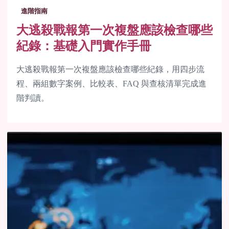
進階指南
大逃殺戰報第一次複盤應該檢查哪些
紀錄：基礎入門實作手冊
大逃殺戰報第一次複盤應該檢查哪些紀錄，用四步流
程、兩組數字案例、比較表、FAQ 與查核清單完成進
階判讀。