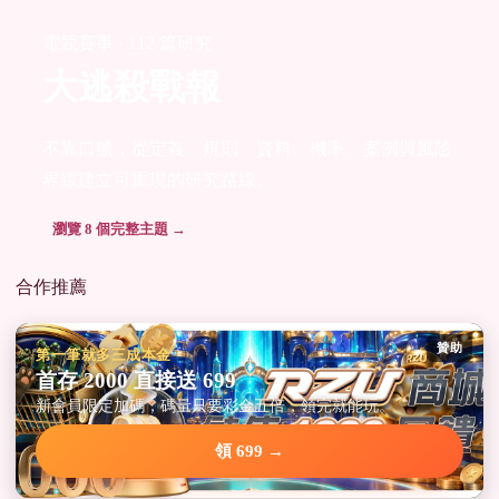
電競賽事 · 112 篇研究
大逃殺戰報
不靠口號，從定義、規則、資料、機率、案例與風險
界線建立可重現的研究路線。
瀏覽 8 個完整主題 →
合作推薦
贊助
第一筆就多三成本金
首存 2000 直接送 699
新會員限定加碼，碼量只要彩金五倍，領完就能玩。
領 699 →