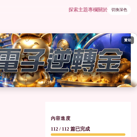
探索
主題
專欄
關於
切換深色
贊助
內容進度
112 / 112 篇已完成