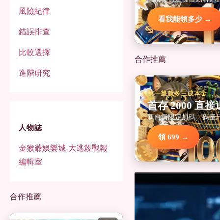
風險紀律
看我能領多少 →
錯誤排查
比較選擇
合作推薦
進階研究
第一筆就多三成本金
首存 2000 直接送
新會員限定加碼，碼量
人物誌
領 699 →
金猴爺娛樂城-大逃殺戰報
編輯室
合作推薦