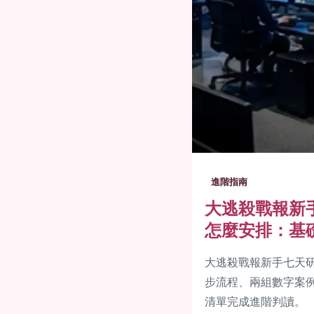
進階指南
大逃殺戰報新
怎麼安排：基
大逃殺戰報新手七天
步流程、兩組數字案例
清單完成進階判讀。