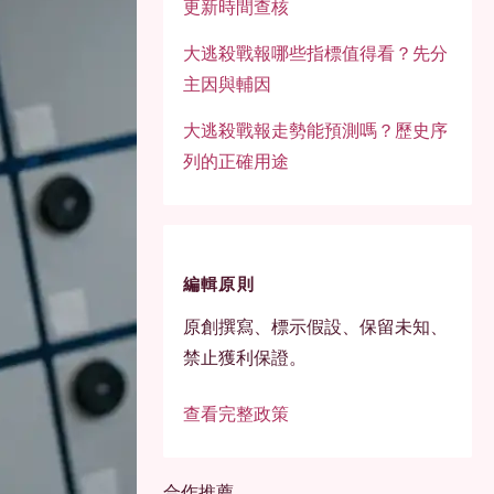
更新時間查核
大逃殺戰報哪些指標值得看？先分
主因與輔因
大逃殺戰報走勢能預測嗎？歷史序
列的正確用途
編輯原則
原創撰寫、標示假設、保留未知、
禁止獲利保證。
查看完整政策
合作推薦