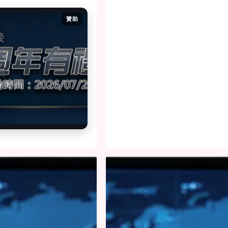
贊助
接
量
就