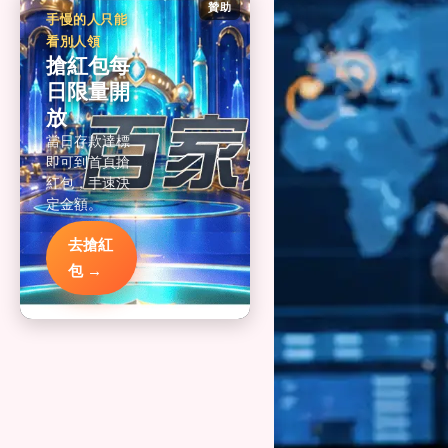
贊助
手慢的人只能
看別人領
搶紅包每
日限量開
放
當日存款達標
即可到首頁搶
紅包，手速決
定金額。
去搶紅
包 →