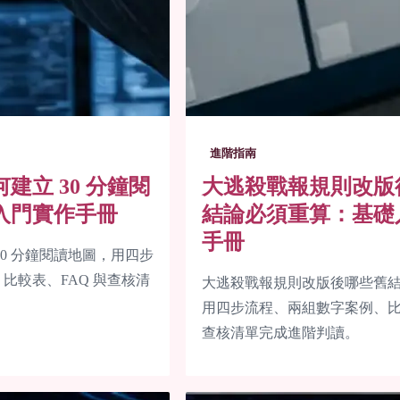
進階指南
建立 30 分鐘閱
大逃殺戰報規則改版
入門實作手冊
結論必須重算：基礎
手冊
30 分鐘閱讀地圖，用四步
比較表、FAQ 與查核清
大逃殺戰報規則改版後哪些舊
用四步流程、兩組數字案例、比較
查核清單完成進階判讀。