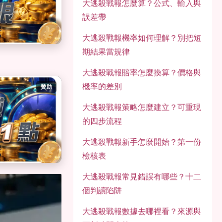
大逃殺戰報怎麼算？公式、輸入與
誤差帶
大逃殺戰報機率如何理解？別把短
期結果當規律
大逃殺戰報賠率怎麼換算？價格與
機率的差別
贊助
大逃殺戰報策略怎麼建立？可重現
的四步流程
大逃殺戰報新手怎麼開始？第一份
檢核表
大逃殺戰報常見錯誤有哪些？十二
個判讀陷阱
大逃殺戰報數據去哪裡看？來源與