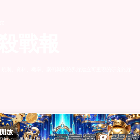
研究
殺戰報
、規則、資料、機率、案例與風險界線建立可重現的研究路線。
開放
頁搶紅包，手速決定金額。