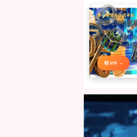
第一筆就多三成本金
首存 2000 直
送 699
新會員限定加碼，碼
只要彩金五倍，領完
能玩。
領 699 →