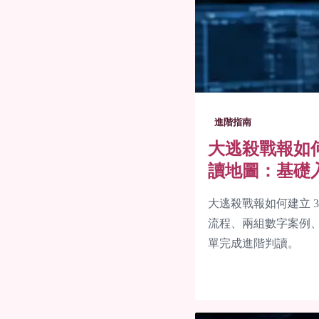
進階指南
大逃殺戰報如何
讀地圖：基礎
大逃殺戰報如何建立 
流程、兩組數字案例、
單完成進階判讀。