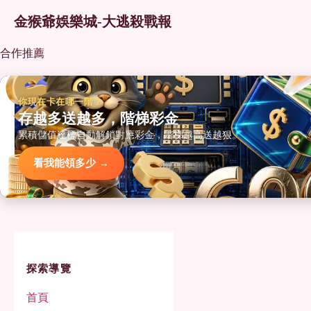
金猴爺娛樂城-大逃殺戰報
合作推薦
你現在卡在哪一階？
存越多送越多，階梯彩金
累積儲值達標自動解鎖對應彩金，階梯越高送越狠。
看我能領多少 →
探索導覽
首頁