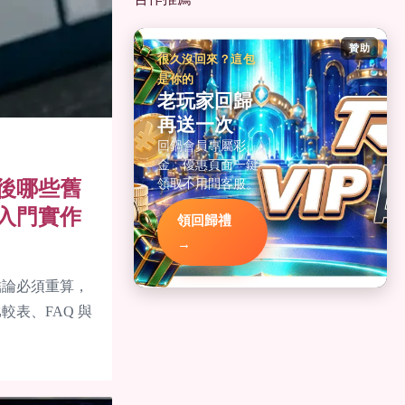
贊助
很久沒回來？這包
是你的
老玩家回歸
再送一次
回鍋會員專屬彩
金，優惠頁面一鍵
領取不用問客服。
後哪些舊
入門實作
領回歸禮
→
結論必須重算，
表、FAQ 與