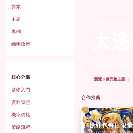
探索
主題
電競賽事 · 112 篇
專欄
大逃
編輯政策
不靠口號，從定義
核心分類
瀏覽 8 個完整主題 →
基礎入門
合作推薦
資料查證
機率價格
手慢的人只能看別人領
搶紅包每日限量
策略流程
當日存款達標即可到首