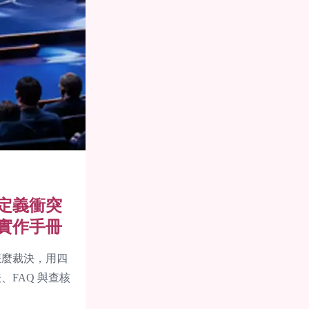
定義衝突
實作手冊
怎麼裁決，用四
FAQ 與查核