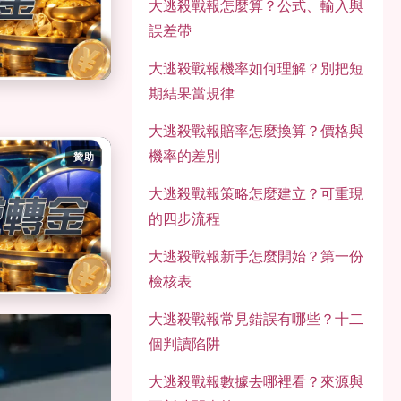
大逃殺戰報怎麼算？公式、輸入與
誤差帶
大逃殺戰報機率如何理解？別把短
期結果當規律
大逃殺戰報賠率怎麼換算？價格與
機率的差別
贊助
大逃殺戰報策略怎麼建立？可重現
的四步流程
大逃殺戰報新手怎麼開始？第一份
檢核表
大逃殺戰報常見錯誤有哪些？十二
個判讀陷阱
大逃殺戰報數據去哪裡看？來源與