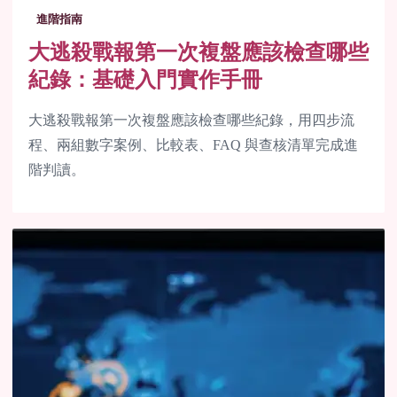
進階指南
大逃殺戰報第一次複盤應該檢查哪些
紀錄：基礎入門實作手冊
大逃殺戰報第一次複盤應該檢查哪些紀錄，用四步流
程、兩組數字案例、比較表、FAQ 與查核清單完成進
階判讀。