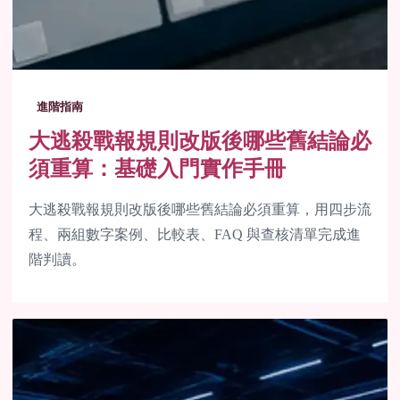
進階指南
大逃殺戰報規則改版後哪些舊結論必
須重算：基礎入門實作手冊
大逃殺戰報規則改版後哪些舊結論必須重算，用四步流
程、兩組數字案例、比較表、FAQ 與查核清單完成進
階判讀。