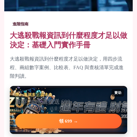
進階指南
大逃殺戰報資訊到什麼程度才足以做
決定：基礎入門實作手冊
大逃殺戰報資訊到什麼程度才足以做決定，用四步流
程、兩組數字案例、比較表、FAQ 與查核清單完成進
階判讀。
贊助
第一筆就多三成本金
首存 2000 直接送 699
新會員限定加碼，碼量只要彩金五倍，領完就能玩。
領 699 →