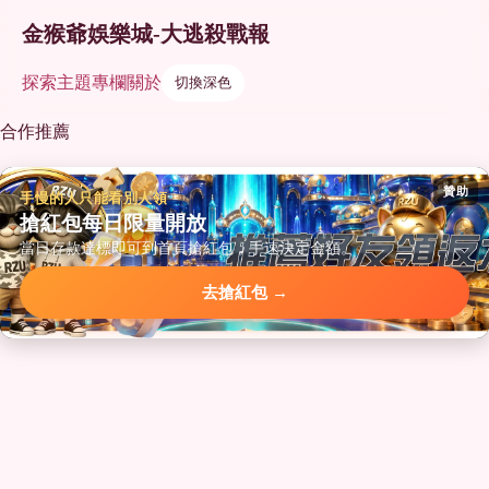
金猴爺娛樂城-大逃殺戰報
探索
主題
專欄
關於
切換深色
合作推薦
贊助
手慢的人只能看別人領
搶紅包每日限量開放
當日存款達標即可到首頁搶紅包，手速決定金額。
去搶紅包 →