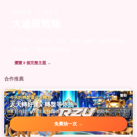
電競賽事 · 112 篇研究
大逃殺戰報
不靠口號，從定義、規則、資料、機率、案例與風險
界線建立可重現的研究路線。
瀏覽 8 個完整主題 →
合作推薦
贊助
今天的轉盤還沒人轉走
天天轉好運，轉盤等你抽
單筆存款 3000 就送轉盤機會，最高 2888 每天都能中。
免費抽一次 →