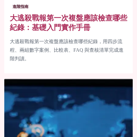
進階指南
大逃殺戰報第一次複盤應該檢查哪些
紀錄：基礎入門實作手冊
大逃殺戰報第一次複盤應該檢查哪些紀錄，用四步流
程、兩組數字案例、比較表、FAQ 與查核清單完成進
階判讀。