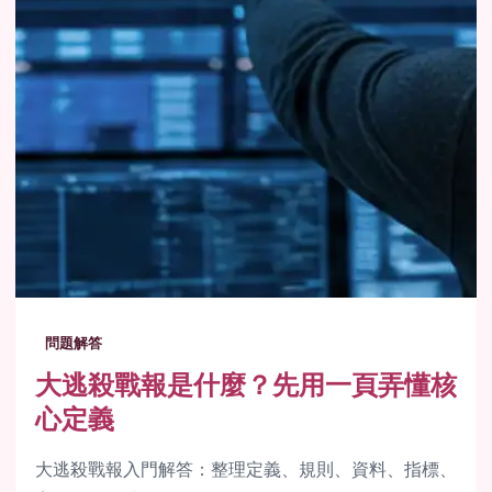
問題解答
大逃殺戰報是什麼？先用一頁弄懂核
心定義
大逃殺戰報入門解答：整理定義、規則、資料、指標、