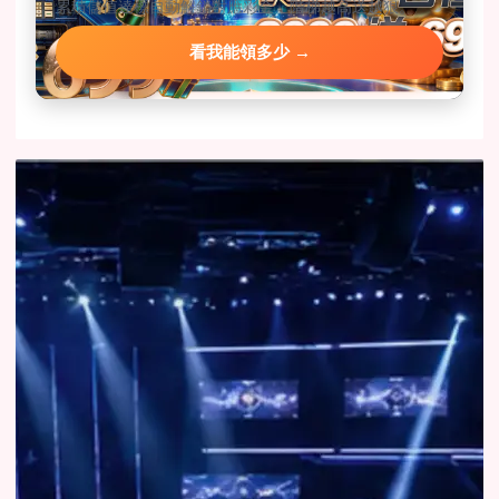
累積儲值達標自動解鎖對應彩金，階梯越高送越狠。
看我能領多少 →