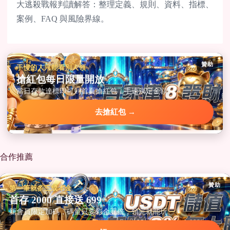
大逃殺戰報判讀解答：整理定義、規則、資料、指標、
案例、FAQ 與風險界線。
贊助
手慢的人只能看別人領
搶紅包每日限量開放
當日存款達標即可到首頁搶紅包，手速決定金額。
去搶紅包 →
合作推薦
贊助
第一筆就多三成本金
首存 2000 直接送 699
新會員限定加碼，碼量只要彩金五倍，領完就能玩。