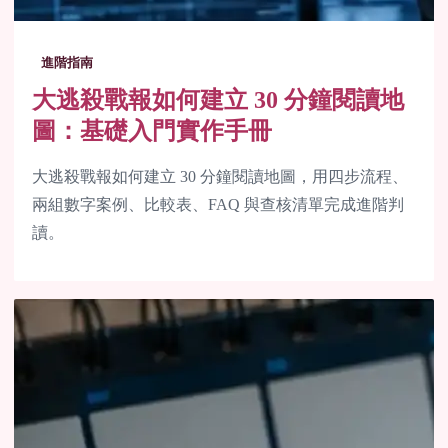
進階指南
大逃殺戰報如何建立 30 分鐘閱讀地
圖：基礎入門實作手冊
大逃殺戰報如何建立 30 分鐘閱讀地圖，用四步流程、
兩組數字案例、比較表、FAQ 與查核清單完成進階判
讀。