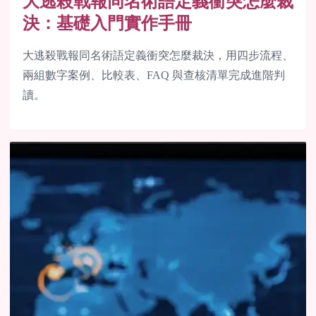
大逃殺戰報同名術語定義衝突怎麼裁
決：基礎入門實作手冊
大逃殺戰報同名術語定義衝突怎麼裁決，用四步流程、
兩組數字案例、比較表、FAQ 與查核清單完成進階判
讀。