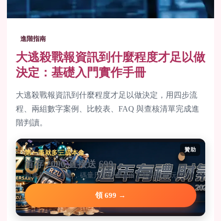
進階指南
大逃殺戰報資訊到什麼程度才足以做
決定：基礎入門實作手冊
大逃殺戰報資訊到什麼程度才足以做決定，用四步流
程、兩組數字案例、比較表、FAQ 與查核清單完成進
階判讀。
贊助
第一筆就多三成本金
首存 2000 直接送 699
新會員限定加碼，碼量只要彩金五倍，領完就能玩。
領 699 →