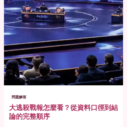
問題解答
大逃殺戰報怎麼看？從資料口徑到結
論的完整順序