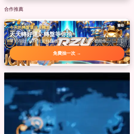
合作推薦
贊助
今天的轉盤還沒人轉走
天天轉好運，轉盤等你抽
單筆存款 3000 就送轉盤機會，最高 2888 每天都能中。
免費抽一次 →