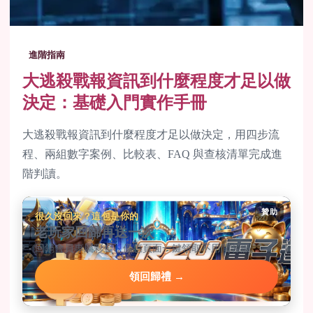
進階指南
大逃殺戰報資訊到什麼程度才足以做
決定：基礎入門實作手冊
大逃殺戰報資訊到什麼程度才足以做決定，用四步流
程、兩組數字案例、比較表、FAQ 與查核清單完成進
階判讀。
贊助
很久沒回來？這包是你的
老玩家回歸再送一次
回鍋會員專屬彩金，優惠頁面一鍵領取不用問客服。
領回歸禮 →