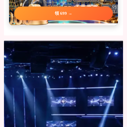
新會員限定加碼，碼量只要彩金五倍，領完就能玩。
領 699 →