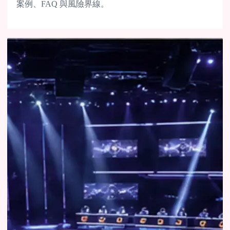
案例、FAQ 與風險界線。