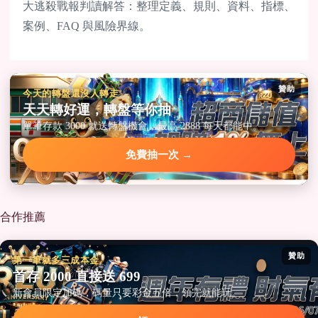
大逃殺戰報判讀解答：整理定義、規則、資料、指標、
案例、FAQ 與風險界線。
贊助
今天的轉盤還沒人轉走
天天轉好運，轉盤等你抽
單筆存款 3000 就送轉盤機會，最高 2888 每天都能中。
免費抽一次 →
合作推薦
贊助
第一筆就多三成本金
首存 2000 直接送 699
新會員限定加碼，碼量只要彩金五倍，領完就能玩。