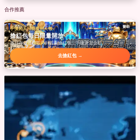
合作推薦
贊助
手慢的人只能看別人領
搶紅包每日限量開放
當日存款達標即可到首頁搶紅包，手速決定金額。
去搶紅包 →