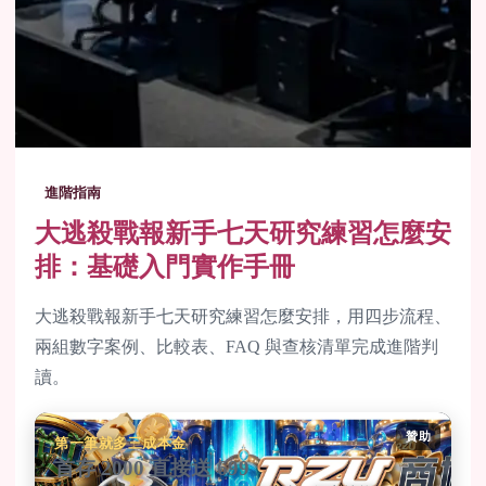
進階指南
大逃殺戰報新手七天研究練習怎麼安
排：基礎入門實作手冊
大逃殺戰報新手七天研究練習怎麼安排，用四步流程、
兩組數字案例、比較表、FAQ 與查核清單完成進階判
讀。
贊助
第一筆就多三成本金
首存 2000 直接送 699