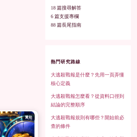
18 篇搜尋解答
6 篇支援專欄
88 篇長尾指南
熱門研究路線
大逃殺戰報是什麼？先用一頁弄懂
核心定義
大逃殺戰報怎麼看？從資料口徑到
結論的完整順序
大逃殺戰報規則有哪些？開始前必
贊助
查的條件