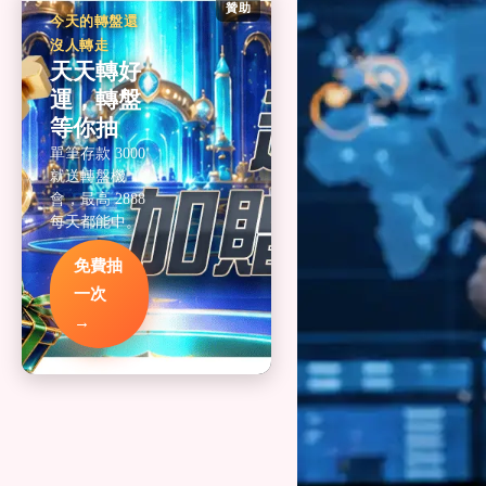
贊助
今天的轉盤還
沒人轉走
天天轉好
運，轉盤
等你抽
單筆存款 3000
就送轉盤機
會，最高 2888
每天都能中。
免費抽
一次
→