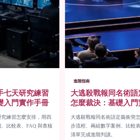
進階指南
手七天研究練習
大逃殺戰報同名術語
礎入門實作手冊
怎麼裁決：基礎入門
研究練習怎麼安排，用四
大逃殺戰報同名術語定義衝突
、比較表、FAQ 與查核
步流程、兩組數字案例、比較表、
清單完成進階判讀。