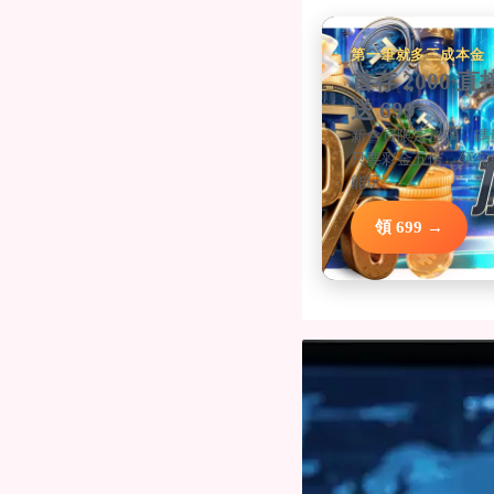
第一筆就多三成本金
首存 2000 直
送 699
新會員限定加碼，碼
只要彩金五倍，領完
能玩。
領 699 →