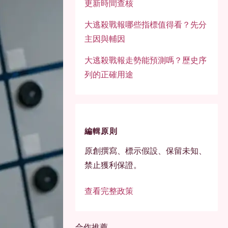
更新時間查核
大逃殺戰報哪些指標值得看？先分
主因與輔因
大逃殺戰報走勢能預測嗎？歷史序
列的正確用途
編輯原則
原創撰寫、標示假設、保留未知、
禁止獲利保證。
查看完整政策
合作推薦