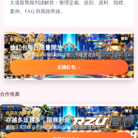
大逃殺戰報判讀解答：整理定義、規則、資料、指標、
案例、FAQ 與風險界線。
贊助
手慢的人只能看別人領
搶紅包每日限量開放
當日存款達標即可到首頁搶紅包，手速決定金額。
去搶紅包 →
合作推薦
贊助
你現在卡在哪一階？
存越多送越多，階梯彩金
累積儲值達標自動解鎖對應彩金，階梯越高送越狠。