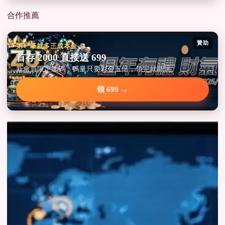
合作推薦
贊助
第一筆就多三成本金
首存 2000 直接送 699
新會員限定加碼，碼量只要彩金五倍，領完就能玩。
領 699 →