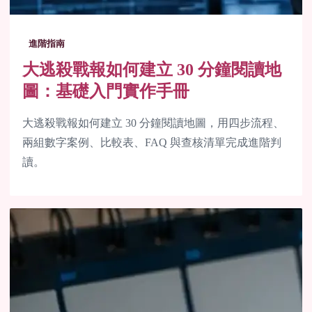
進階指南
大逃殺戰報如何建立 30 分鐘閱讀地
圖：基礎入門實作手冊
大逃殺戰報如何建立 30 分鐘閱讀地圖，用四步流程、
兩組數字案例、比較表、FAQ 與查核清單完成進階判
讀。