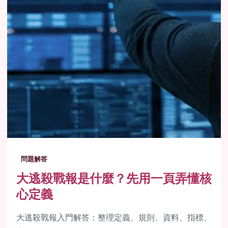
問題解答
大逃殺戰報是什麼？先用一頁弄懂核
心定義
大逃殺戰報入門解答：整理定義、規則、資料、指標、