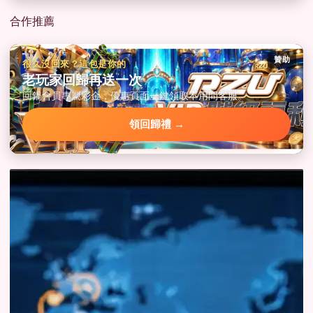
合作推薦
贊助
很久沒回來？這包是你的
老玩家回歸再送一次
回鍋會員專屬彩金，優惠頁面一鍵領取不用問客服。
領回歸禮 →