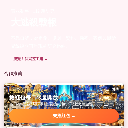
電競賽事 · 112 篇研究
大逃殺戰報
不靠口號，從定義、規則、資料、機率、案例與風險
界線建立可重現的研究路線。
瀏覽 8 個完整主題 →
合作推薦
贊助
手慢的人只能看別人領
搶紅包每日限量開放
當日存款達標即可到首頁搶紅包，手速決定金額。
去搶紅包 →