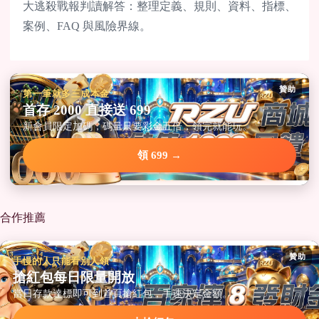
大逃殺戰報判讀解答：整理定義、規則、資料、指標、
案例、FAQ 與風險界線。
贊助
第一筆就多三成本金
首存 2000 直接送 699
新會員限定加碼，碼量只要彩金五倍，領完就能玩。
領 699 →
合作推薦
贊助
手慢的人只能看別人領
搶紅包每日限量開放
當日存款達標即可到首頁搶紅包，手速決定金額。