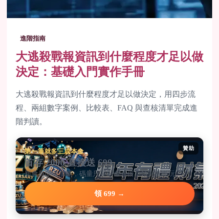
進階指南
大逃殺戰報資訊到什麼程度才足以做
決定：基礎入門實作手冊
大逃殺戰報資訊到什麼程度才足以做決定，用四步流
程、兩組數字案例、比較表、FAQ 與查核清單完成進
階判讀。
贊助
第一筆就多三成本金
首存 2000 直接送 699
新會員限定加碼，碼量只要彩金五倍，領完就能玩。
領 699 →