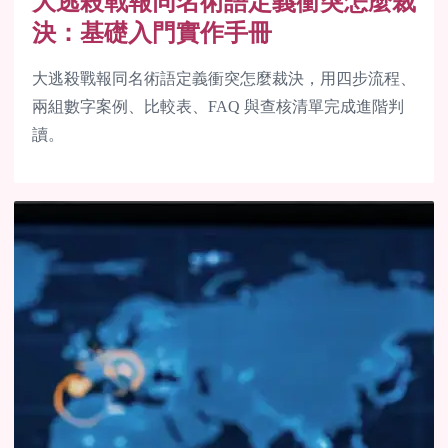
大逃殺戰報同名術語定義衝突怎麼裁
決：基礎入門實作手冊
大逃殺戰報同名術語定義衝突怎麼裁決，用四步流程、
兩組數字案例、比較表、FAQ 與查核清單完成進階判
讀。