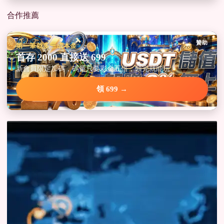
合作推薦
贊助
第一筆就多三成本金
首存 2000 直接送 699
新會員限定加碼，碼量只要彩金五倍，領完就能玩。
領 699 →