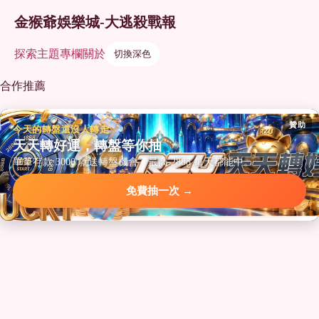
金猴爺娛樂城-大逃殺戰報
探索
主題
專欄
關於
切換深色
合作推薦
贊助
今天的轉盤還沒人轉走
天天轉好運，轉盤等你抽
單筆存款 3000 就送轉盤機會，最高 2888 每天都能中。
免費抽一次 →