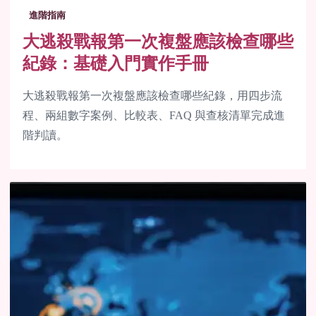
進階指南
大逃殺戰報第一次複盤應該檢查哪些
紀錄：基礎入門實作手冊
大逃殺戰報第一次複盤應該檢查哪些紀錄，用四步流
程、兩組數字案例、比較表、FAQ 與查核清單完成進
階判讀。