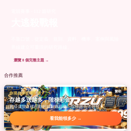
電競賽事 · 112 篇研究
大逃殺戰報
不靠口號，從定義、規則、資料、機率、案例與風險
界線建立可重現的研究路線。
瀏覽 8 個完整主題 →
合作推薦
贊助
你現在卡在哪一階？
存越多送越多，階梯彩金
累積儲值達標自動解鎖對應彩金，階梯越高送越狠。
看我能領多少 →