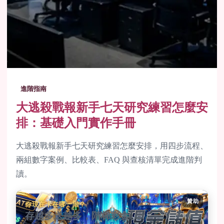
進階指南
大逃殺戰報新手七天研究練習怎麼安
排：基礎入門實作手冊
大逃殺戰報新手七天研究練習怎麼安排，用四步流程、
兩組數字案例、比較表、FAQ 與查核清單完成進階判
讀。
贊助
你現在卡在哪一階？
存越多送越多，階梯彩金