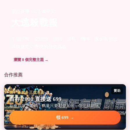
電競賽事 · 112 篇研究
大逃殺戰報
不靠口號，從定義、規則、資料、機率、案例與風險
界線建立可重現的研究路線。
瀏覽 8 個完整主題 →
合作推薦
贊助
第一筆就多三成本金
首存 2000 直接送 699
新會員限定加碼，碼量只要彩金五倍，領完就能玩。
領 699 →