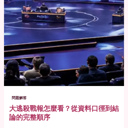
問題解答
大逃殺戰報怎麼看？從資料口徑到結
論的完整順序