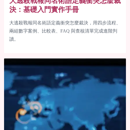
大逃殺戰報同名術語定義衝突怎麼裁
決：基礎入門實作手冊
大逃殺戰報同名術語定義衝突怎麼裁決，用四步流程、
兩組數字案例、比較表、FAQ 與查核清單完成進階判
讀。