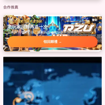
合作推薦
贊助
很久沒回來？這包是你的
老玩家回歸再送一次
回鍋會員專屬彩金，優惠頁面一鍵領取不用問客服。
領回歸禮 →