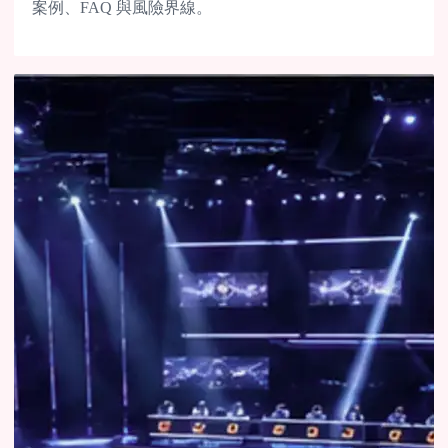
案例、FAQ 與風險界線。