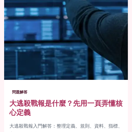
問題解答
大逃殺戰報是什麼？先用一頁弄懂核
心定義
大逃殺戰報入門解答：整理定義、規則、資料、指標、