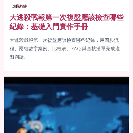
進階指南
大逃殺戰報第一次複盤應該檢查哪些
紀錄：基礎入門實作手冊
大逃殺戰報第一次複盤應該檢查哪些紀錄，用四步流
程、兩組數字案例、比較表、FAQ 與查核清單完成進
階判讀。