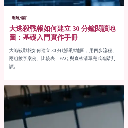
進階指南
大逃殺戰報如何建立 30 分鐘閱讀地
圖：基礎入門實作手冊
大逃殺戰報如何建立 30 分鐘閱讀地圖，用四步流程、
兩組數字案例、比較表、FAQ 與查核清單完成進階判
讀。