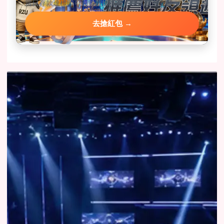
當日存款達標即可到首頁搶紅包，手速決定金額。
去搶紅包 →