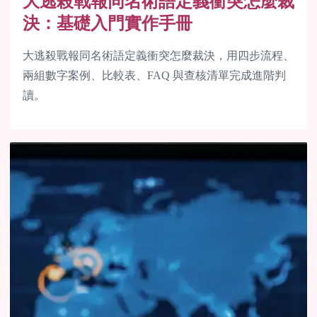
大逃殺戰報同名術語定義衝突怎麼裁
決：基礎入門實作手冊
大逃殺戰報同名術語定義衝突怎麼裁決，用四步流程、
兩組數字案例、比較表、FAQ 與查核清單完成進階判
讀。