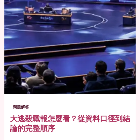
問題解答
大逃殺戰報怎麼看？從資料口徑到結
論的完整順序