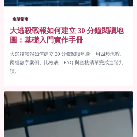
進階指南
大逃殺戰報如何建立 30 分鐘閱讀地
圖：基礎入門實作手冊
大逃殺戰報如何建立 30 分鐘閱讀地圖，用四步流程、
兩組數字案例、比較表、FAQ 與查核清單完成進階判
讀。