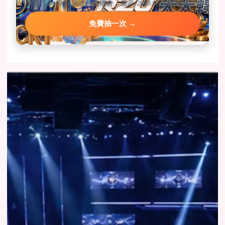
單筆存款 3000 就送轉盤機會，最高 2888 每天都能中。
免費抽一次 →