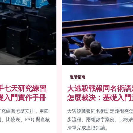
進階指南
手七天研究練習
大逃殺戰報同名術語
礎入門實作手冊
怎麼裁決：基礎入門
研究練習怎麼安排，用四
大逃殺戰報同名術語定義衝突
、比較表、FAQ 與查核
步流程、兩組數字案例、比較表、
清單完成進階判讀。