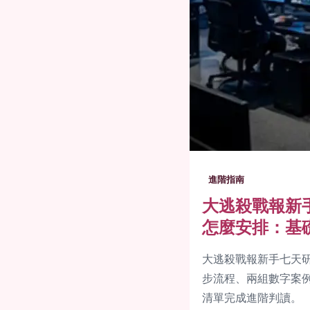
進階指南
大逃殺戰報新
怎麼安排：基
大逃殺戰報新手七天
步流程、兩組數字案例
清單完成進階判讀。