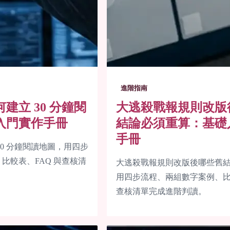
進階指南
建立 30 分鐘閱
大逃殺戰報規則改版
入門實作手冊
結論必須重算：基礎
手冊
30 分鐘閱讀地圖，用四步
比較表、FAQ 與查核清
大逃殺戰報規則改版後哪些舊
用四步流程、兩組數字案例、比較
查核清單完成進階判讀。