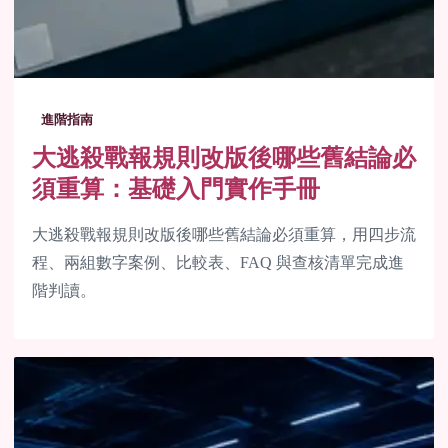
進階指南
大逃殺戰報規則改版後哪些舊結論必
須重算：基礎入門實作手冊
大逃殺戰報規則改版後哪些舊結論必須重算，用四步流
程、兩組數字案例、比較表、FAQ 與查核清單完成進
階判讀。