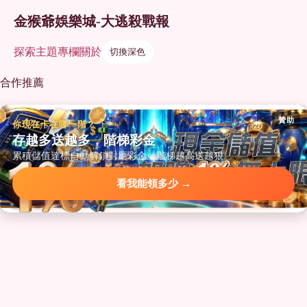
金猴爺娛樂城-大逃殺戰報
探索
主題
專欄
關於
切換深色
合作推薦
贊助
你現在卡在哪一階？
存越多送越多，階梯彩金
累積儲值達標自動解鎖對應彩金，階梯越高送越狠。
看我能領多少 →