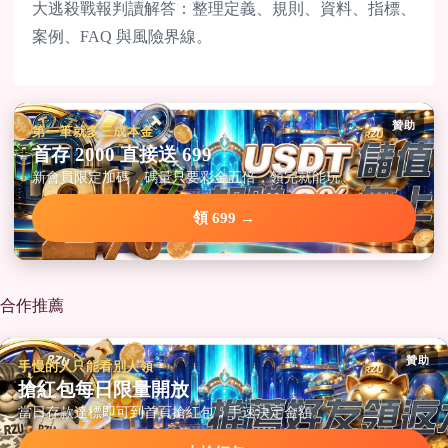
大逃殺戰報判讀解答：整理定義、規則、資料、指標、
案例、FAQ 與風險界線。
贊助
第一筆就多三成本金
首存 2000 直接送 699
新會員限定加碼，碼量只要彩金五倍，領完就能玩。
領 699 →
合作推薦
贊助
手慢的人只能看別人領
搶紅包每日限量開放
當日存款達標即可到首頁搶紅包，手速決定金額。