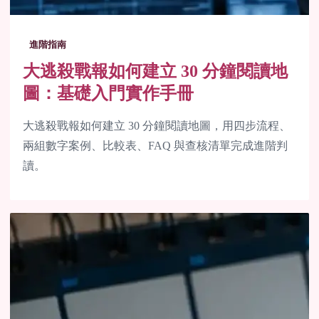
進階指南
大逃殺戰報如何建立 30 分鐘閱讀地
圖：基礎入門實作手冊
大逃殺戰報如何建立 30 分鐘閱讀地圖，用四步流程、
兩組數字案例、比較表、FAQ 與查核清單完成進階判
讀。