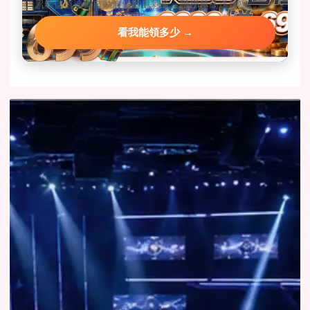
累積儲值達標自動解鎖對應彩金，階梯越高送越狠。
看我能領多少 →