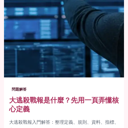
問題解答
大逃殺戰報是什麼？先用一頁弄懂核
心定義
大逃殺戰報入門解答：整理定義、規則、資料、指標、