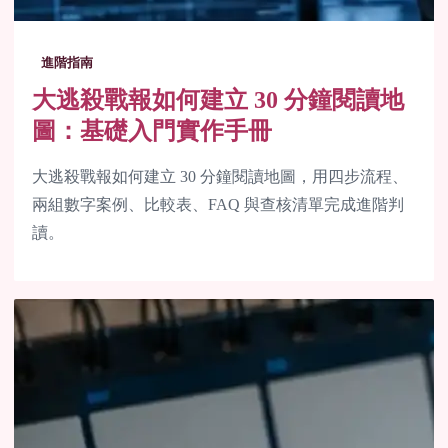
進階指南
大逃殺戰報如何建立 30 分鐘閱讀地
圖：基礎入門實作手冊
大逃殺戰報如何建立 30 分鐘閱讀地圖，用四步流程、
兩組數字案例、比較表、FAQ 與查核清單完成進階判
讀。