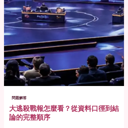
問題解答
大逃殺戰報怎麼看？從資料口徑到結
論的完整順序