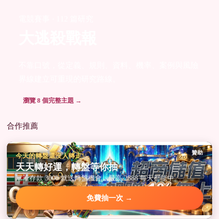
電競賽事 · 112 篇研究
大逃殺戰報
不靠口號，從定義、規則、資料、機率、案例與風險
界線建立可重現的研究路線。
瀏覽 8 個完整主題 →
合作推薦
贊助
今天的轉盤還沒人轉走
天天轉好運，轉盤等你抽
單筆存款 3000 就送轉盤機會，最高 2888 每天都能中。
免費抽一次 →