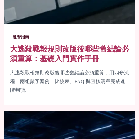
進階指南
大逃殺戰報規則改版後哪些舊結論必
須重算：基礎入門實作手冊
大逃殺戰報規則改版後哪些舊結論必須重算，用四步流
程、兩組數字案例、比較表、FAQ 與查核清單完成進
階判讀。