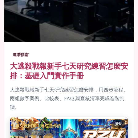
進階指南
大逃殺戰報新手七天研究練習怎麼安
排：基礎入門實作手冊
大逃殺戰報新手七天研究練習怎麼安排，用四步流程、
兩組數字案例、比較表、FAQ 與查核清單完成進階判
讀。
贊助
很久沒回來？這包是你的
老玩家回歸再送一次