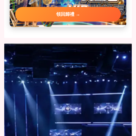
回鍋會員專屬彩金，優惠頁面一鍵領取不用問客服。
領回歸禮 →