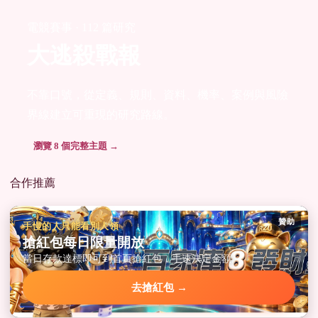
電競賽事 · 112 篇研究
大逃殺戰報
不靠口號，從定義、規則、資料、機率、案例與風險
界線建立可重現的研究路線。
瀏覽 8 個完整主題 →
合作推薦
贊助
手慢的人只能看別人領
搶紅包每日限量開放
當日存款達標即可到首頁搶紅包，手速決定金額。
去搶紅包 →