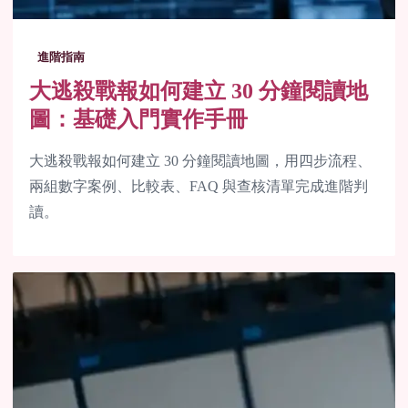
進階指南
大逃殺戰報如何建立 30 分鐘閱讀地
圖：基礎入門實作手冊
大逃殺戰報如何建立 30 分鐘閱讀地圖，用四步流程、
兩組數字案例、比較表、FAQ 與查核清單完成進階判
讀。