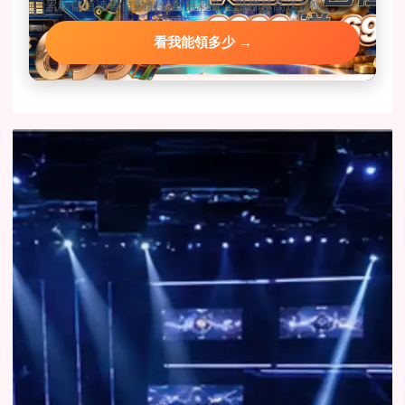
累積儲值達標自動解鎖對應彩金，階梯越高送越狠。
看我能領多少 →