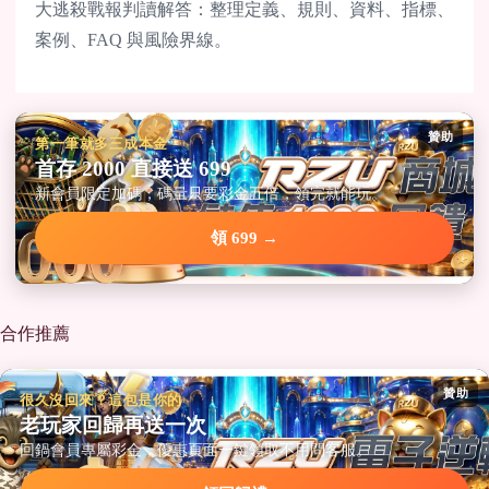
大逃殺戰報判讀解答：整理定義、規則、資料、指標、
案例、FAQ 與風險界線。
贊助
第一筆就多三成本金
首存 2000 直接送 699
新會員限定加碼，碼量只要彩金五倍，領完就能玩。
領 699 →
合作推薦
贊助
很久沒回來？這包是你的
老玩家回歸再送一次
回鍋會員專屬彩金，優惠頁面一鍵領取不用問客服。