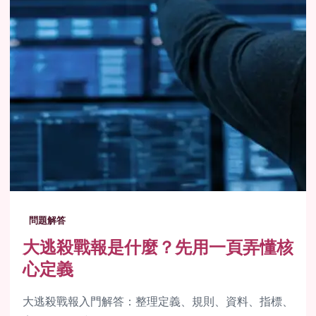
問題解答
大逃殺戰報是什麼？先用一頁弄懂核
心定義
大逃殺戰報入門解答：整理定義、規則、資料、指標、