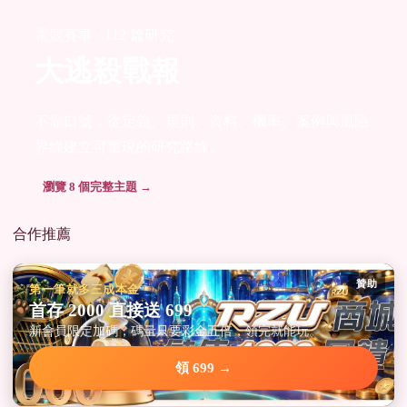
電競賽事 · 112 篇研究
大逃殺戰報
不靠口號，從定義、規則、資料、機率、案例與風險
界線建立可重現的研究路線。
瀏覽 8 個完整主題 →
合作推薦
贊助
第一筆就多三成本金
首存 2000 直接送 699
新會員限定加碼，碼量只要彩金五倍，領完就能玩。
領 699 →