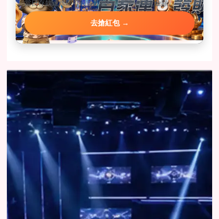
當日存款達標即可到首頁搶紅包，手速決定金額。
去搶紅包 →