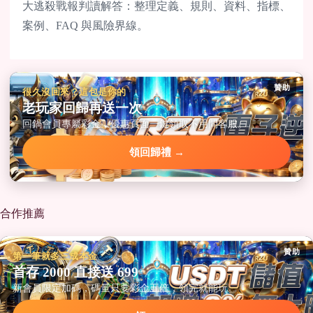
大逃殺戰報判讀解答：整理定義、規則、資料、指標、
案例、FAQ 與風險界線。
贊助
很久沒回來？這包是你的
老玩家回歸再送一次
回鍋會員專屬彩金，優惠頁面一鍵領取不用問客服。
領回歸禮 →
合作推薦
贊助
第一筆就多三成本金
首存 2000 直接送 699
新會員限定加碼，碼量只要彩金五倍，領完就能玩。