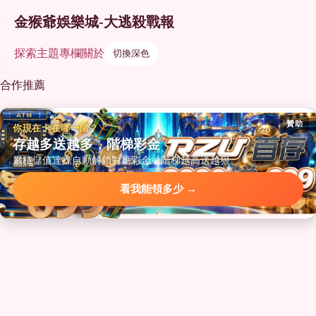
金猴爺娛樂城-大逃殺戰報
探索
主題
專欄
關於
切換深色
合作推薦
贊助
你現在卡在哪一階？
存越多送越多，階梯彩金
累積儲值達標自動解鎖對應彩金，階梯越高送越狠。
看我能領多少 →