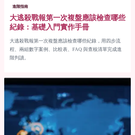
進階指南
大逃殺戰報第一次複盤應該檢查哪些
紀錄：基礎入門實作手冊
大逃殺戰報第一次複盤應該檢查哪些紀錄，用四步流
程、兩組數字案例、比較表、FAQ 與查核清單完成進
階判讀。