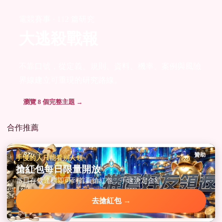
電競賽事 · 112 篇研究
大逃殺戰報
不靠口號，從定義、規則、資料、機率、案例與風險
界線建立可重現的研究路線。
瀏覽 8 個完整主題 →
合作推薦
贊助
手慢的人只能看別人領
搶紅包每日限量開放
當日存款達標即可到首頁搶紅包，手速決定金額。
去搶紅包 →