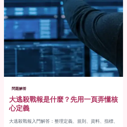
問題解答
大逃殺戰報是什麼？先用一頁弄懂核
心定義
大逃殺戰報入門解答：整理定義、規則、資料、指標、