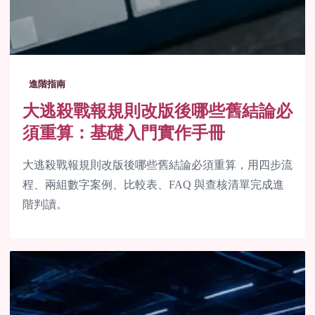
進階指南
大逃殺戰報規則改版後哪些舊結論必
須重算：基礎入門實作手冊
大逃殺戰報規則改版後哪些舊結論必須重算，用四步流
程、兩組數字案例、比較表、FAQ 與查核清單完成進
階判讀。