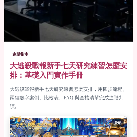
進階指南
大逃殺戰報新手七天研究練習怎麼安
排：基礎入門實作手冊
大逃殺戰報新手七天研究練習怎麼安排，用四步流程、
兩組數字案例、比較表、FAQ 與查核清單完成進階判
讀。
贊助
今天的轉盤還沒人轉走
天天轉好運，轉盤等你抽