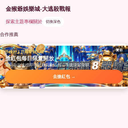
金猴爺娛樂城-大逃殺戰報
探索
主題
專欄
關於
切換深色
合作推薦
贊助
手慢的人只能看別人領
搶紅包每日限量開放
當日存款達標即可到首頁搶紅包，手速決定金額。
去搶紅包 →