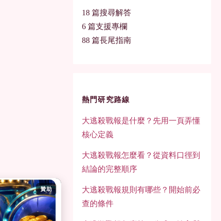
18 篇搜尋解答
6 篇支援專欄
88 篇長尾指南
熱門研究路線
大逃殺戰報是什麼？先用一頁弄懂
核心定義
大逃殺戰報怎麼看？從資料口徑到
結論的完整順序
大逃殺戰報規則有哪些？開始前必
贊助
查的條件