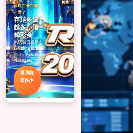
贊助
你現在卡在哪
一階？
存越多送
越多，階
梯彩金
累積儲值達標
自動解鎖對應
彩金，階梯越
高送越狠。
看我能
領多少
→