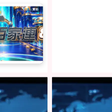
贊助
領
量
首
金