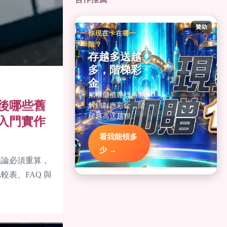
贊助
你現在卡在哪一
階？
存越多送越
多，階梯彩
金
累積儲值達標自動
後哪些舊
解鎖對應彩金，階
梯越高送越狠。
入門實作
看我能領多
少 →
結論必須重算，
表、FAQ 與