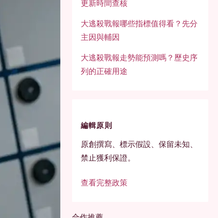
更新時間查核
大逃殺戰報哪些指標值得看？先分
主因與輔因
大逃殺戰報走勢能預測嗎？歷史序
列的正確用途
編輯原則
原創撰寫、標示假設、保留未知、
禁止獲利保證。
查看完整政策
合作推薦