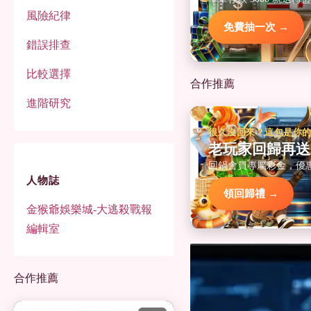
風險紀律
免費抽一次 →
錯誤排查
比較選擇
合作推薦
進階研究
很久沒回來？這包是你
老玩家回歸再送
回鍋會員專屬彩金，優
人物誌
領回歸禮 →
金猴爺娛樂城-大逃殺戰報
編輯室
合作推薦