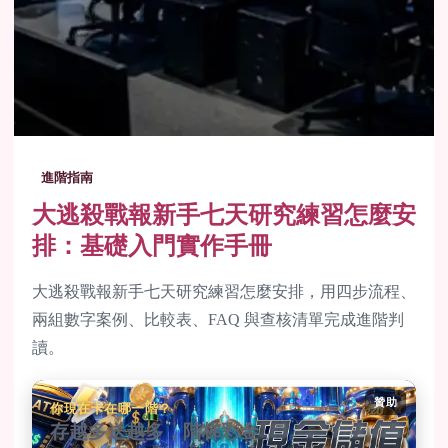
進階指南
大逃殺戰報新手七天研究練習怎麼安
排：基礎入門實作手冊
大逃殺戰報新手七天研究練習怎麼安排，用四步流程、
兩組數字案例、比較表、FAQ 與查核清單完成進階判
讀。
贊助
你現在卡在哪一階？
存越多送越多，階梯彩金