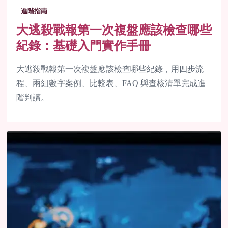
進階指南
大逃殺戰報第一次複盤應該檢查哪些
紀錄：基礎入門實作手冊
大逃殺戰報第一次複盤應該檢查哪些紀錄，用四步流
程、兩組數字案例、比較表、FAQ 與查核清單完成進
階判讀。