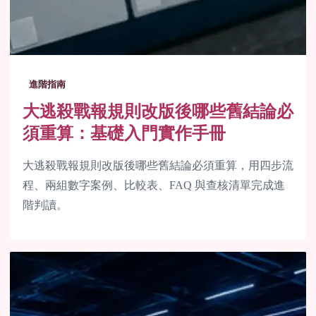
進階指南
大逃殺戰報規則改版後哪些舊結論必
須重算：基礎入門實作手冊
大逃殺戰報規則改版後哪些舊結論必須重算，用四步流
程、兩組數字案例、比較表、FAQ 與查核清單完成進
階判讀。