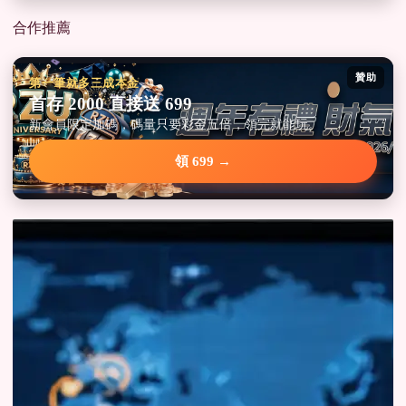
合作推薦
贊助
第一筆就多三成本金
首存 2000 直接送 699
新會員限定加碼，碼量只要彩金五倍，領完就能玩。
領 699 →