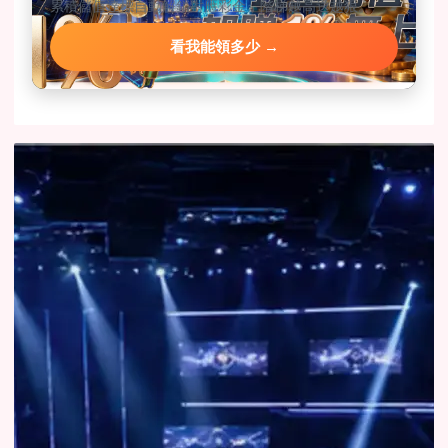
累積儲值達標自動解鎖對應彩金，階梯越高送越狠。
看我能領多少 →