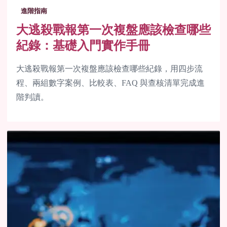
進階指南
大逃殺戰報第一次複盤應該檢查哪些
紀錄：基礎入門實作手冊
大逃殺戰報第一次複盤應該檢查哪些紀錄，用四步流
程、兩組數字案例、比較表、FAQ 與查核清單完成進
階判讀。