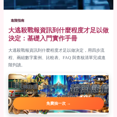
進階指南
大逃殺戰報資訊到什麼程度才足以做
決定：基礎入門實作手冊
大逃殺戰報資訊到什麼程度才足以做決定，用四步流
程、兩組數字案例、比較表、FAQ 與查核清單完成進
階判讀。
贊助
今天的轉盤還沒人轉走
天天轉好運，轉盤等你抽
單筆存款 3000 就送轉盤機會，最高 2888 每天都能中。
免費抽一次 →