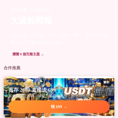
電競賽事 · 112 篇研究
大逃殺戰報
不靠口號，從定義、規則、資料、機率、案例與風險
界線建立可重現的研究路線。
瀏覽 8 個完整主題 →
合作推薦
贊助
第一筆就多三成本金
首存 2000 直接送 699
新會員限定加碼，碼量只要彩金五倍，領完就能玩。
領 699 →