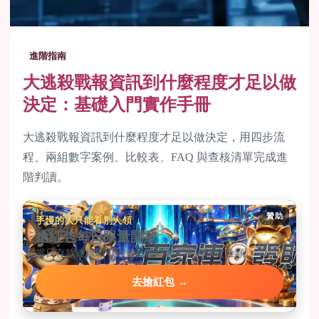
進階指南
大逃殺戰報資訊到什麼程度才足以做
決定：基礎入門實作手冊
大逃殺戰報資訊到什麼程度才足以做決定，用四步流
程、兩組數字案例、比較表、FAQ 與查核清單完成進
階判讀。
贊助
手慢的人只能看別人領
搶紅包每日限量開放
當日存款達標即可到首頁搶紅包，手速決定金額。
去搶紅包 →