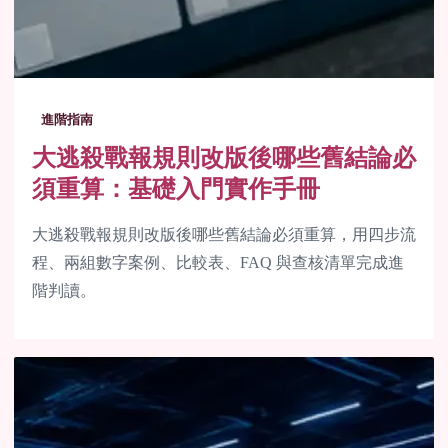
進階指南
大逃殺戰報規則改版後哪些舊結論必
須重算：基礎入門實作手冊
大逃殺戰報規則改版後哪些舊結論必須重算，用四步流
程、兩組數字案例、比較表、FAQ 與查核清單完成進
階判讀。