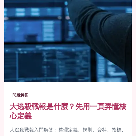
問題解答
大逃殺戰報是什麼？先用一頁弄懂核
心定義
大逃殺戰報入門解答：整理定義、規則、資料、指標、