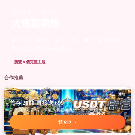
電競賽事 · 112 篇研究
大逃殺戰報
不靠口號，從定義、規則、資料、機率、案例與風險
界線建立可重現的研究路線。
瀏覽 8 個完整主題 →
合作推薦
贊助
第一筆就多三成本金
首存 2000 直接送 699
新會員限定加碼，碼量只要彩金五倍，領完就能玩。
領 699 →