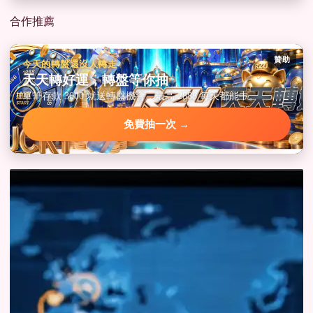
合作推薦
贊助
今天的轉盤還沒人轉走
天天轉好運，轉盤等你抽
單筆存款 3000 就送轉盤機會，最高 2888 每天都能中。
免費抽一次 →