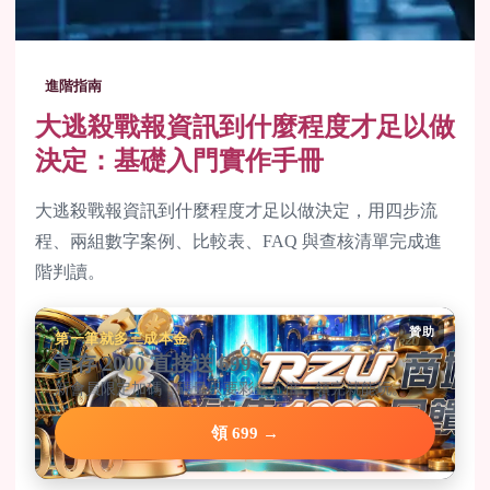
進階指南
大逃殺戰報資訊到什麼程度才足以做
決定：基礎入門實作手冊
大逃殺戰報資訊到什麼程度才足以做決定，用四步流
程、兩組數字案例、比較表、FAQ 與查核清單完成進
階判讀。
贊助
第一筆就多三成本金
首存 2000 直接送 699
新會員限定加碼，碼量只要彩金五倍，領完就能玩。
領 699 →