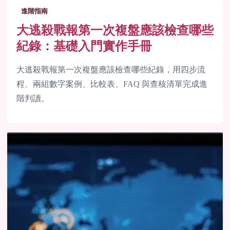
進階指南
大逃殺戰報第一次複盤應該檢查哪些
紀錄：基礎入門實作手冊
大逃殺戰報第一次複盤應該檢查哪些紀錄，用四步流
程、兩組數字案例、比較表、FAQ 與查核清單完成進
階判讀。