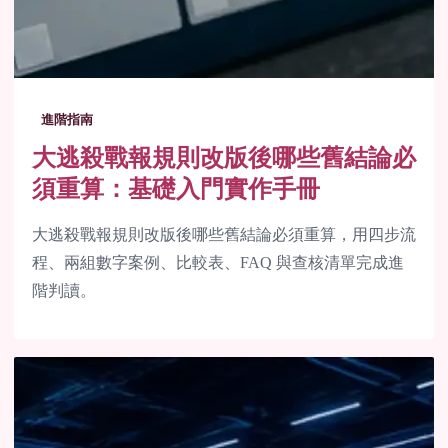
進階指南
大逃殺戰報規則改版後哪些舊結論必
須重算：基礎入門實作手冊
大逃殺戰報規則改版後哪些舊結論必須重算，用四步流
程、兩組數字案例、比較表、FAQ 與查核清單完成進
階判讀。