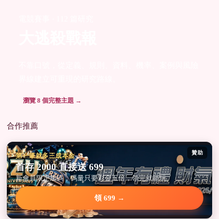
電競賽事 · 112 篇研究
大逃殺戰報
不靠口號，從定義、規則、資料、機率、案例與風險
界線建立可重現的研究路線。
瀏覽 8 個完整主題 →
合作推薦
贊助
第一筆就多三成本金
首存 2000 直接送 699
新會員限定加碼，碼量只要彩金五倍，領完就能玩。
領 699 →