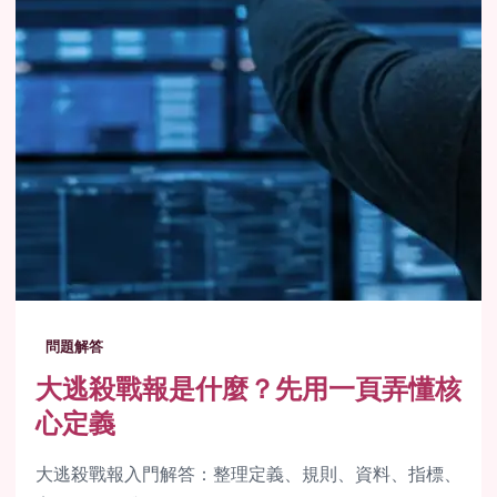
問題解答
大逃殺戰報是什麼？先用一頁弄懂核
心定義
大逃殺戰報入門解答：整理定義、規則、資料、指標、