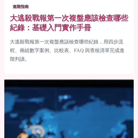
進階指南
大逃殺戰報第一次複盤應該檢查哪些
紀錄：基礎入門實作手冊
大逃殺戰報第一次複盤應該檢查哪些紀錄，用四步流
程、兩組數字案例、比較表、FAQ 與查核清單完成進
階判讀。