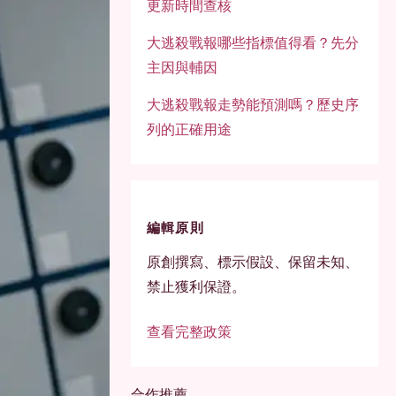
更新時間查核
大逃殺戰報哪些指標值得看？先分
主因與輔因
大逃殺戰報走勢能預測嗎？歷史序
列的正確用途
編輯原則
原創撰寫、標示假設、保留未知、
禁止獲利保證。
查看完整政策
合作推薦