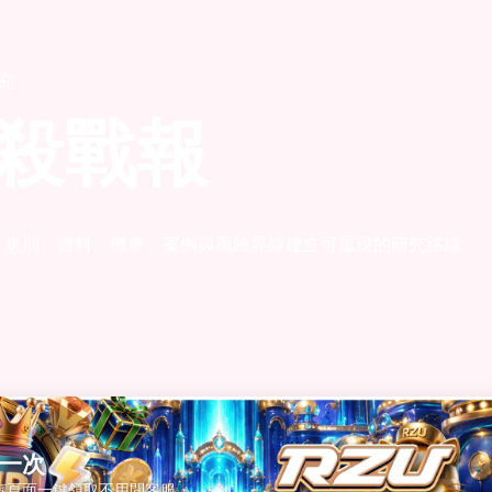
研究
殺戰報
、規則、資料、機率、案例與風險界線建立可重現的研究路線。
的
一次
惠頁面一鍵領取不用問客服。