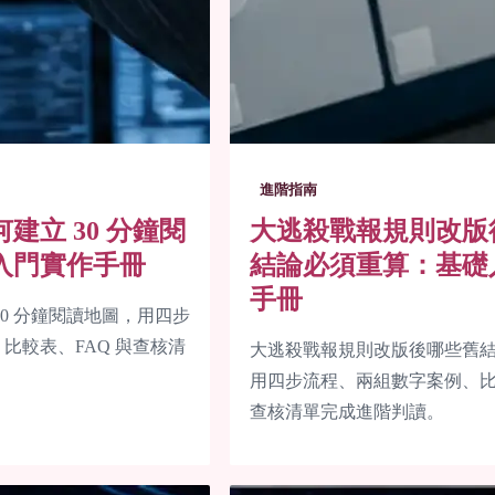
進階指南
建立 30 分鐘閱
大逃殺戰報規則改版
入門實作手冊
結論必須重算：基礎
手冊
30 分鐘閱讀地圖，用四步
比較表、FAQ 與查核清
大逃殺戰報規則改版後哪些舊
用四步流程、兩組數字案例、比較
查核清單完成進階判讀。