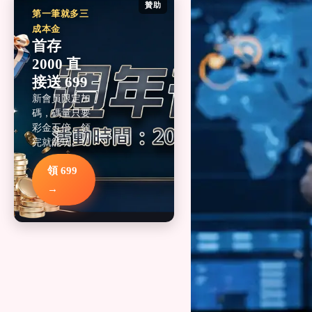
贊助
第一筆就多三
成本金
首存
2000 直
接送 699
新會員限定加
碼，碼量只要
彩金五倍，領
完就能玩。
領 699
→