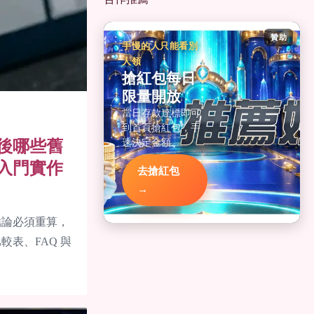
贊助
手慢的人只能看別
人領
搶紅包每日
限量開放
當日存款達標即可
到首頁搶紅包，手
速決定金額。
後哪些舊
入門實作
去搶紅包
→
結論必須重算，
表、FAQ 與