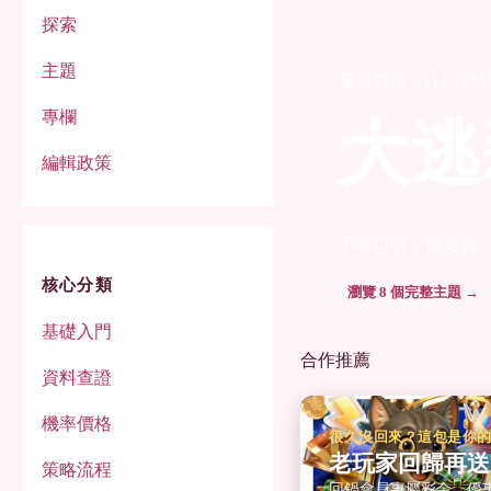
探索
主題
電競賽事 · 112 篇
專欄
大逃
編輯政策
不靠口號，從定義
核心分類
瀏覽 8 個完整主題 →
基礎入門
合作推薦
資料查證
機率價格
很久沒回來？這包是你
老玩家回歸再送
策略流程
回鍋會員專屬彩金，優