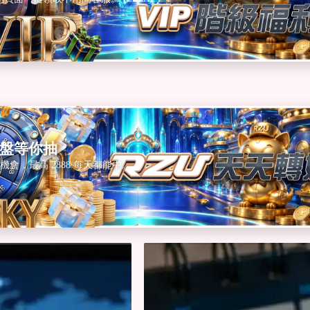
盤等你抽
盤機會，最高 2888 每天都能中。