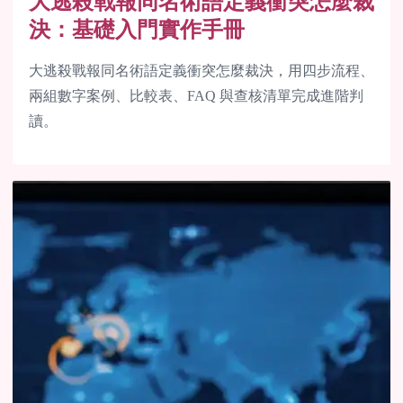
大逃殺戰報同名術語定義衝突怎麼裁
決：基礎入門實作手冊
大逃殺戰報同名術語定義衝突怎麼裁決，用四步流程、
兩組數字案例、比較表、FAQ 與查核清單完成進階判
讀。