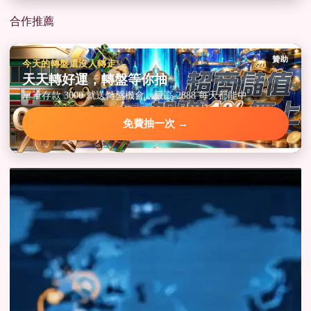
合作推薦
贊助
今天的轉盤還沒人轉走
天天轉好運，轉盤等你抽
單筆存款 3000 就送轉盤機會，最高 2888 每天都能中。
免費抽一次 →