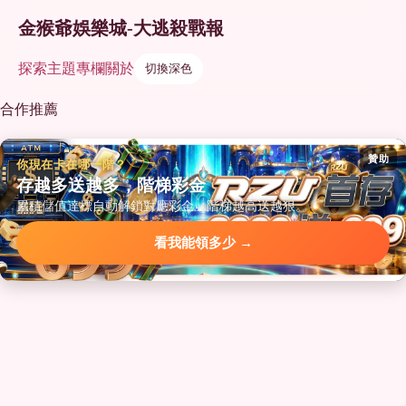
金猴爺娛樂城-大逃殺戰報
探索
主題
專欄
關於
切換深色
合作推薦
贊助
你現在卡在哪一階？
存越多送越多，階梯彩金
累積儲值達標自動解鎖對應彩金，階梯越高送越狠。
看我能領多少 →