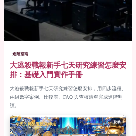
進階指南
大逃殺戰報新手七天研究練習怎麼安
排：基礎入門實作手冊
大逃殺戰報新手七天研究練習怎麼安排，用四步流程、
兩組數字案例、比較表、FAQ 與查核清單完成進階判
讀。
贊助
今天的轉盤還沒人轉走
天天轉好運，轉盤等你抽