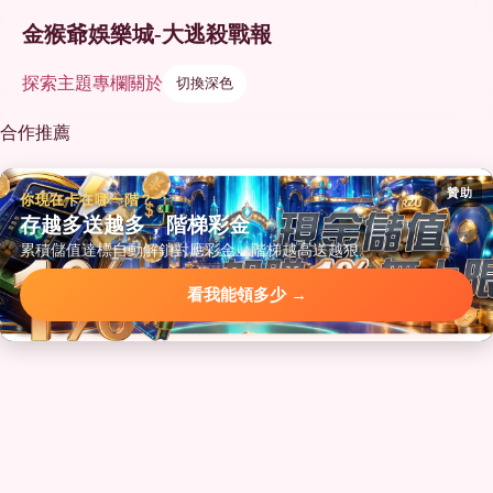
金猴爺娛樂城-大逃殺戰報
探索
主題
專欄
關於
切換深色
合作推薦
贊助
你現在卡在哪一階？
存越多送越多，階梯彩金
累積儲值達標自動解鎖對應彩金，階梯越高送越狠。
看我能領多少 →