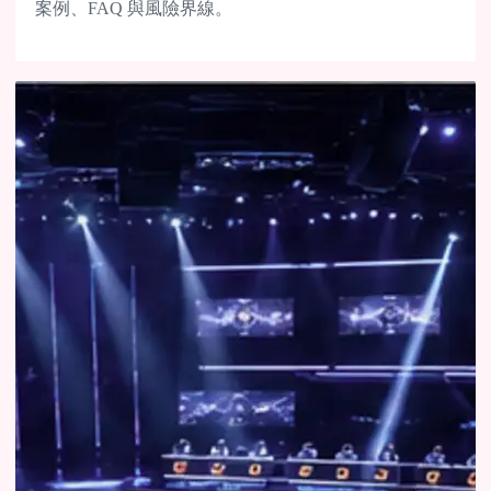
案例、FAQ 與風險界線。