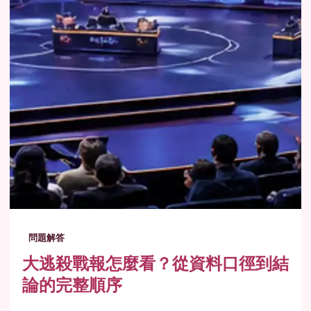
問題解答
大逃殺戰報怎麼看？從資料口徑到結
論的完整順序