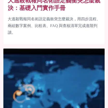
大逃殺戰報同名術語定義衝突怎麼裁
決：基礎入門實作手冊
大逃殺戰報同名術語定義衝突怎麼裁決，用四步流程、
兩組數字案例、比較表、FAQ 與查核清單完成進階判
讀。