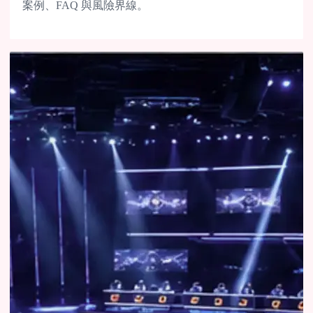
案例、FAQ 與風險界線。