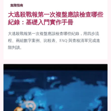
進階指南
大逃殺戰報第一次複盤應該檢查哪些
紀錄：基礎入門實作手冊
大逃殺戰報第一次複盤應該檢查哪些紀錄，用四步流
程、兩組數字案例、比較表、FAQ 與查核清單完成進
階判讀。