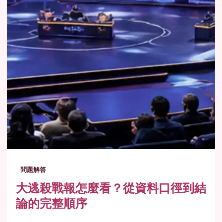
問題解答
大逃殺戰報怎麼看？從資料口徑到結
論的完整順序