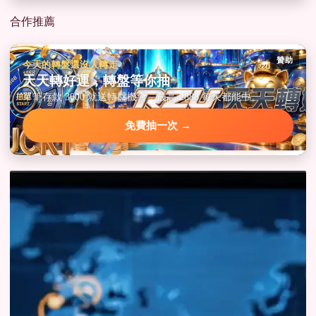
合作推薦
贊助
今天的轉盤還沒人轉走
天天轉好運，轉盤等你抽
單筆存款 3000 就送轉盤機會，最高 2888 每天都能中。
免費抽一次 →