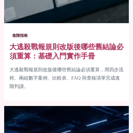
進階指南
大逃殺戰報規則改版後哪些舊結論必
須重算：基礎入門實作手冊
大逃殺戰報規則改版後哪些舊結論必須重算，用四步流
程、兩組數字案例、比較表、FAQ 與查核清單完成進
階判讀。