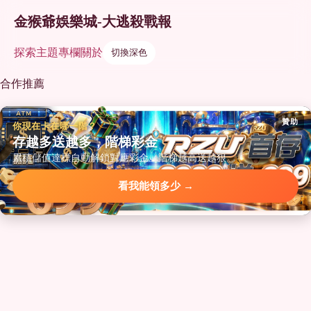
金猴爺娛樂城-大逃殺戰報
探索
主題
專欄
關於
切換深色
合作推薦
贊助
你現在卡在哪一階？
存越多送越多，階梯彩金
累積儲值達標自動解鎖對應彩金，階梯越高送越狠。
看我能領多少 →