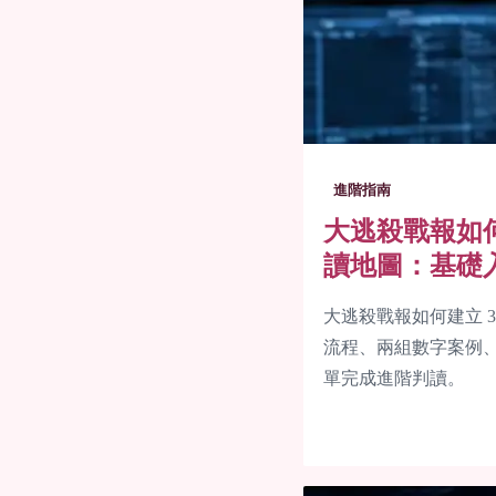
進階指南
大逃殺戰報如何
讀地圖：基礎
大逃殺戰報如何建立 
流程、兩組數字案例、
單完成進階判讀。