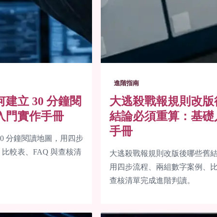
進階指南
建立 30 分鐘閱
大逃殺戰報規則改版
入門實作手冊
結論必須重算：基礎
手冊
30 分鐘閱讀地圖，用四步
比較表、FAQ 與查核清
大逃殺戰報規則改版後哪些舊
用四步流程、兩組數字案例、比較
查核清單完成進階判讀。