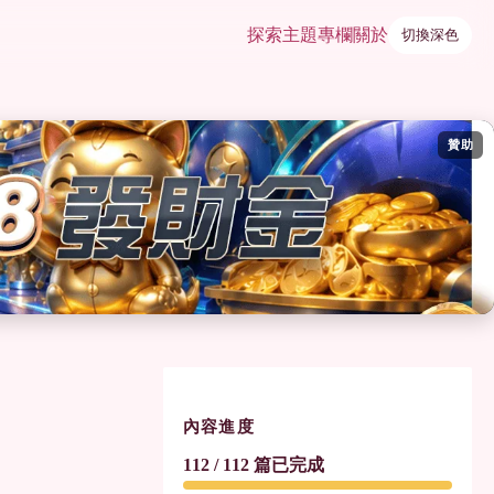
探索
主題
專欄
關於
切換深色
贊助
內容進度
112 / 112 篇已完成