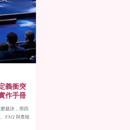
定義衝突
實作手冊
怎麼裁決，用四
FAQ 與查核