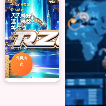
贊助
今天的轉盤還
沒人轉走
天天轉好
運，轉盤
等你抽
單筆存款 3000
就送轉盤機
會，最高 2888
每天都能中。
免費抽
一次
→