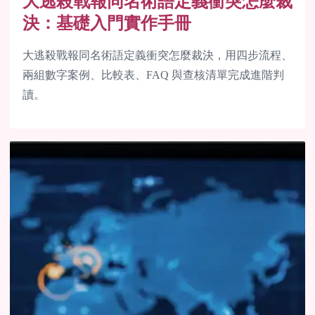
大逃殺戰報同名術語定義衝突怎麼裁
決：基礎入門實作手冊
大逃殺戰報同名術語定義衝突怎麼裁決，用四步流程、
兩組數字案例、比較表、FAQ 與查核清單完成進階判
讀。