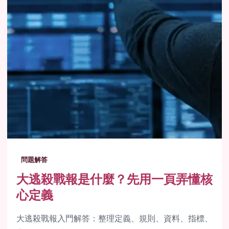
問題解答
大逃殺戰報是什麼？先用一頁弄懂核
心定義
大逃殺戰報入門解答：整理定義、規則、資料、指標、