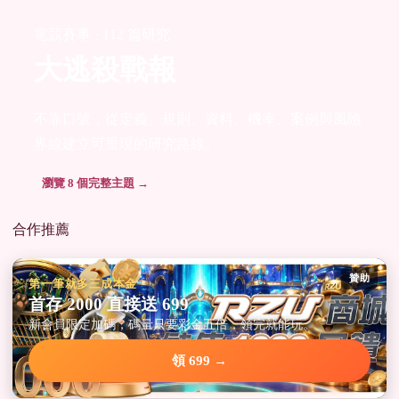
電競賽事 · 112 篇研究
大逃殺戰報
不靠口號，從定義、規則、資料、機率、案例與風險
界線建立可重現的研究路線。
瀏覽 8 個完整主題 →
合作推薦
贊助
第一筆就多三成本金
首存 2000 直接送 699
新會員限定加碼，碼量只要彩金五倍，領完就能玩。
領 699 →