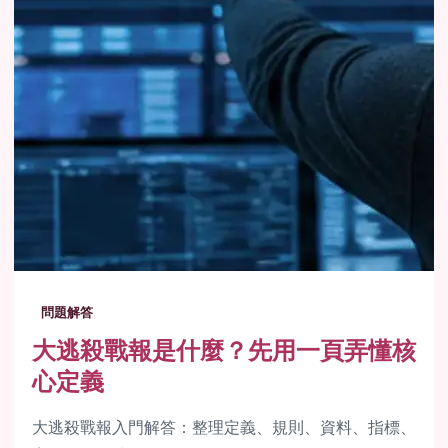
問題解答
大逃殺戰報是什麼？先用一頁弄懂核
心定義
大逃殺戰報入門解答：整理定義、規則、資料、指標、