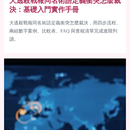
大逃殺戰報同名術語定義衝突怎麼裁
決：基礎入門實作手冊
大逃殺戰報同名術語定義衝突怎麼裁決，用四步流程、
兩組數字案例、比較表、FAQ 與查核清單完成進階判
讀。