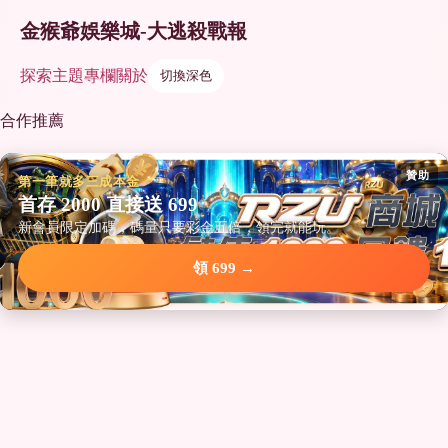
金猴爺娛樂城-大逃殺戰報
探索
主題
專欄
關於
切換深色
合作推薦
贊助
第一筆就多三成本金
首存 2000 直接送 699
新會員限定加碼，碼量只要彩金五倍，領完就能玩。
領 699 →