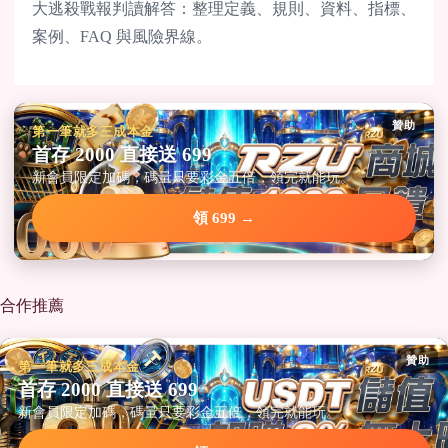
大逃殺戰報判讀解答：整理定義、規則、資料、指標、
案例、FAQ 與風險界線。
贊助
第一筆就多三成本金
首存 2000 直接送 699
新會員限定加碼，碼量只要彩金五倍，領完就能玩。
領 699 →
合作推薦
贊助
第一筆就多三成本金
首存 2000 直接送 699
新會員限定加碼，碼量只要彩金五倍，領完就能玩。