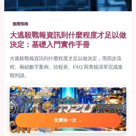
進階指南
大逃殺戰報資訊到什麼程度才足以做
決定：基礎入門實作手冊
大逃殺戰報資訊到什麼程度才足以做決定，用四步流
程、兩組數字案例、比較表、FAQ 與查核清單完成進
階判讀。
贊助
今天的轉盤還沒人轉走
天天轉好運，轉盤等你抽
單筆存款 3000 就送轉盤機會，最高 2888 每天都能中。
免費抽一次 →