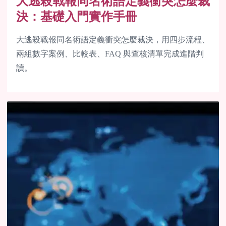
大逃殺戰報同名術語定義衝突怎麼裁
決：基礎入門實作手冊
大逃殺戰報同名術語定義衝突怎麼裁決，用四步流程、
兩組數字案例、比較表、FAQ 與查核清單完成進階判
讀。