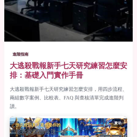
進階指南
大逃殺戰報新手七天研究練習怎麼安
排：基礎入門實作手冊
大逃殺戰報新手七天研究練習怎麼安排，用四步流程、
兩組數字案例、比較表、FAQ 與查核清單完成進階判
讀。
贊助
很久沒回來？這包是你的
老玩家回歸再送一次