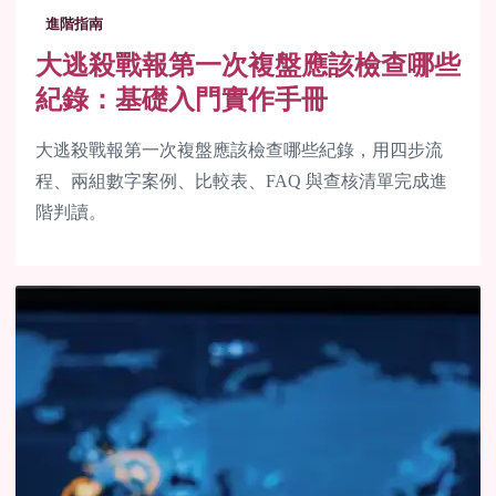
進階指南
大逃殺戰報第一次複盤應該檢查哪些
紀錄：基礎入門實作手冊
大逃殺戰報第一次複盤應該檢查哪些紀錄，用四步流
程、兩組數字案例、比較表、FAQ 與查核清單完成進
階判讀。