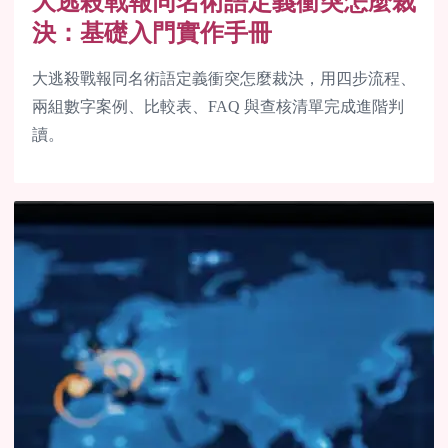
大逃殺戰報同名術語定義衝突怎麼裁
決：基礎入門實作手冊
大逃殺戰報同名術語定義衝突怎麼裁決，用四步流程、
兩組數字案例、比較表、FAQ 與查核清單完成進階判
讀。