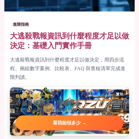
進階指南
大逃殺戰報資訊到什麼程度才足以做
決定：基礎入門實作手冊
大逃殺戰報資訊到什麼程度才足以做決定，用四步流
程、兩組數字案例、比較表、FAQ 與查核清單完成進
階判讀。
贊助
你現在卡在哪一階？
存越多送越多，階梯彩金
累積儲值達標自動解鎖對應彩金，階梯越高送越狠。
看我能領多少 →