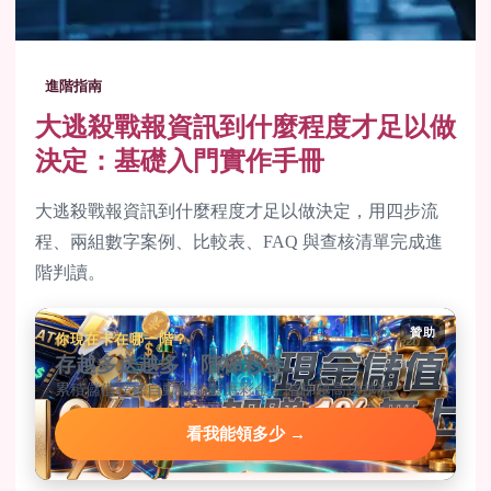
進階指南
大逃殺戰報資訊到什麼程度才足以做
決定：基礎入門實作手冊
大逃殺戰報資訊到什麼程度才足以做決定，用四步流
程、兩組數字案例、比較表、FAQ 與查核清單完成進
階判讀。
贊助
你現在卡在哪一階？
存越多送越多，階梯彩金
累積儲值達標自動解鎖對應彩金，階梯越高送越狠。
看我能領多少 →