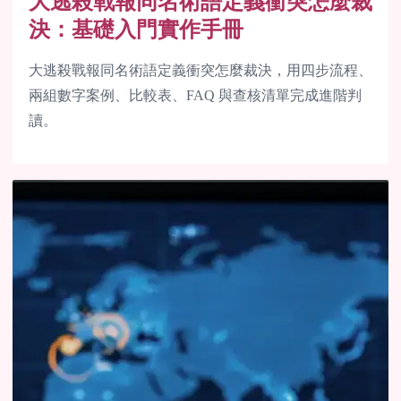
大逃殺戰報同名術語定義衝突怎麼裁
決：基礎入門實作手冊
大逃殺戰報同名術語定義衝突怎麼裁決，用四步流程、
兩組數字案例、比較表、FAQ 與查核清單完成進階判
讀。