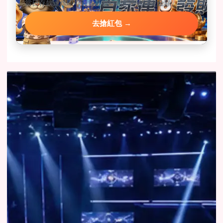
當日存款達標即可到首頁搶紅包，手速決定金額。
去搶紅包 →