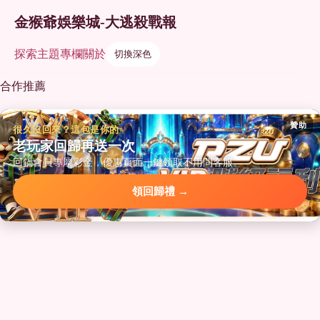
金猴爺娛樂城-大逃殺戰報
探索
主題
專欄
關於
切換深色
合作推薦
贊助
很久沒回來？這包是你的
老玩家回歸再送一次
回鍋會員專屬彩金，優惠頁面一鍵領取不用問客服。
領回歸禮 →