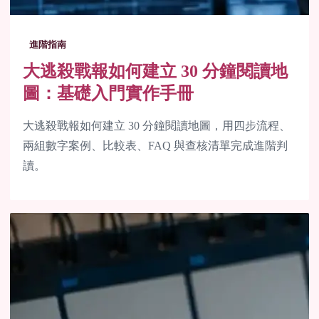
進階指南
大逃殺戰報如何建立 30 分鐘閱讀地
圖：基礎入門實作手冊
大逃殺戰報如何建立 30 分鐘閱讀地圖，用四步流程、
兩組數字案例、比較表、FAQ 與查核清單完成進階判
讀。