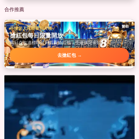
合作推薦
贊助
手慢的人只能看別人領
搶紅包每日限量開放
當日存款達標即可到首頁搶紅包，手速決定金額。
去搶紅包 →