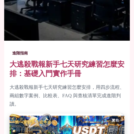
進階指南
大逃殺戰報新手七天研究練習怎麼安
排：基礎入門實作手冊
大逃殺戰報新手七天研究練習怎麼安排，用四步流程、
兩組數字案例、比較表、FAQ 與查核清單完成進階判
讀。
贊助
第一筆就多三成本金
首存 2000 直接送 699