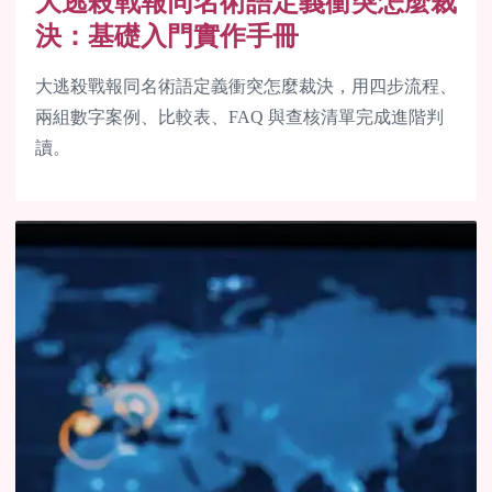
大逃殺戰報同名術語定義衝突怎麼裁
決：基礎入門實作手冊
大逃殺戰報同名術語定義衝突怎麼裁決，用四步流程、
兩組數字案例、比較表、FAQ 與查核清單完成進階判
讀。