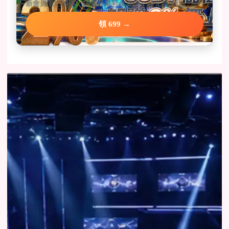
新會員限定加碼，碼量只要彩金五倍，領完就能玩。
領 699 →