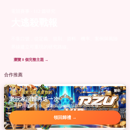
電競賽事 · 112 篇研究
大逃殺戰報
不靠口號，從定義、規則、資料、機率、案例與風險
界線建立可重現的研究路線。
瀏覽 8 個完整主題 →
合作推薦
贊助
很久沒回來？這包是你的
老玩家回歸再送一次
回鍋會員專屬彩金，優惠頁面一鍵領取不用問客服。
領回歸禮 →