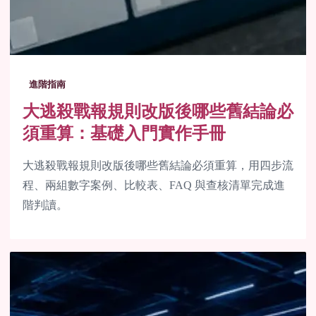
進階指南
大逃殺戰報規則改版後哪些舊結論必
須重算：基礎入門實作手冊
大逃殺戰報規則改版後哪些舊結論必須重算，用四步流
程、兩組數字案例、比較表、FAQ 與查核清單完成進
階判讀。