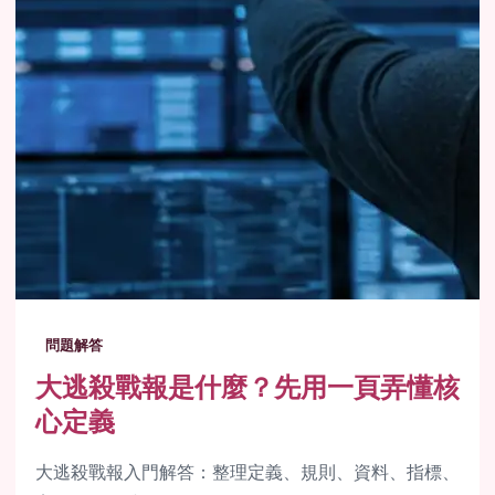
問題解答
大逃殺戰報是什麼？先用一頁弄懂核
心定義
大逃殺戰報入門解答：整理定義、規則、資料、指標、