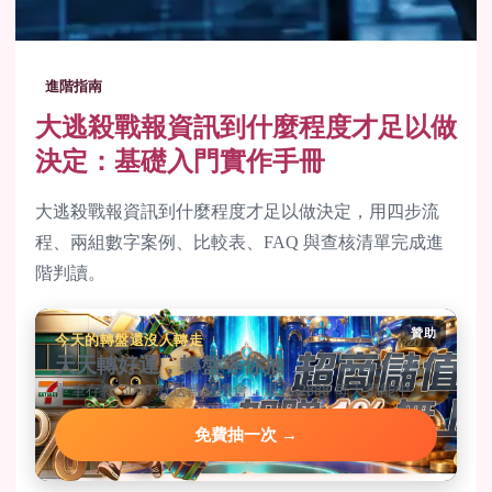
進階指南
大逃殺戰報資訊到什麼程度才足以做
決定：基礎入門實作手冊
大逃殺戰報資訊到什麼程度才足以做決定，用四步流
程、兩組數字案例、比較表、FAQ 與查核清單完成進
階判讀。
贊助
今天的轉盤還沒人轉走
天天轉好運，轉盤等你抽
單筆存款 3000 就送轉盤機會，最高 2888 每天都能中。
免費抽一次 →