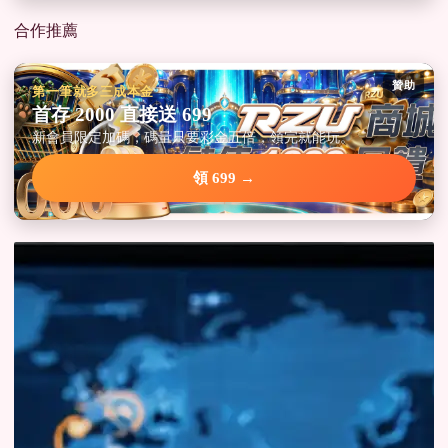
合作推薦
贊助
第一筆就多三成本金
首存 2000 直接送 699
新會員限定加碼，碼量只要彩金五倍，領完就能玩。
領 699 →