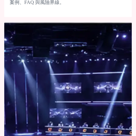
案例、FAQ 與風險界線。