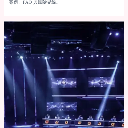
案例、FAQ 與風險界線。