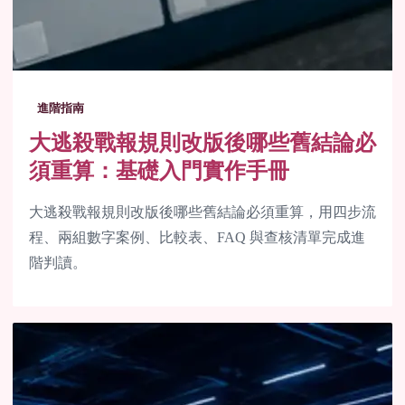
進階指南
大逃殺戰報規則改版後哪些舊結論必
須重算：基礎入門實作手冊
大逃殺戰報規則改版後哪些舊結論必須重算，用四步流
程、兩組數字案例、比較表、FAQ 與查核清單完成進
階判讀。