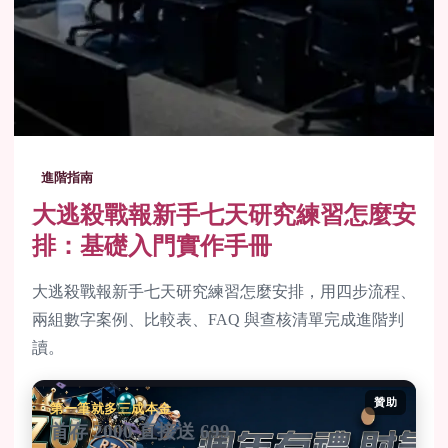
進階指南
大逃殺戰報新手七天研究練習怎麼安
排：基礎入門實作手冊
大逃殺戰報新手七天研究練習怎麼安排，用四步流程、
兩組數字案例、比較表、FAQ 與查核清單完成進階判
讀。
贊助
第一筆就多三成本金
首存 2000 直接送 699