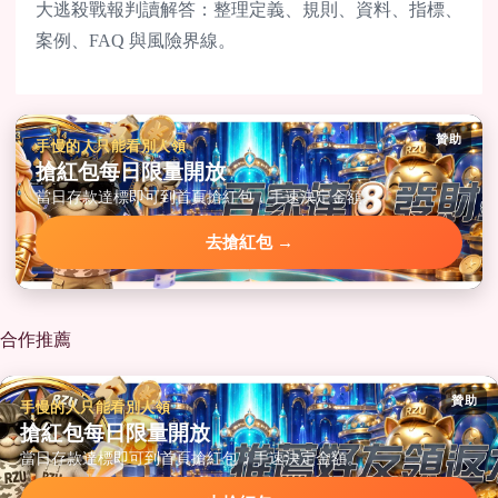
大逃殺戰報判讀解答：整理定義、規則、資料、指標、
案例、FAQ 與風險界線。
贊助
手慢的人只能看別人領
搶紅包每日限量開放
當日存款達標即可到首頁搶紅包，手速決定金額。
去搶紅包 →
合作推薦
贊助
手慢的人只能看別人領
搶紅包每日限量開放
當日存款達標即可到首頁搶紅包，手速決定金額。