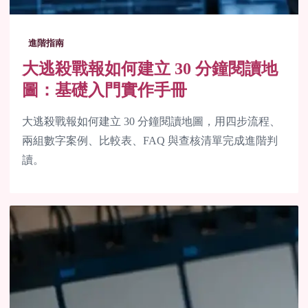
進階指南
大逃殺戰報如何建立 30 分鐘閱讀地
圖：基礎入門實作手冊
大逃殺戰報如何建立 30 分鐘閱讀地圖，用四步流程、
兩組數字案例、比較表、FAQ 與查核清單完成進階判
讀。