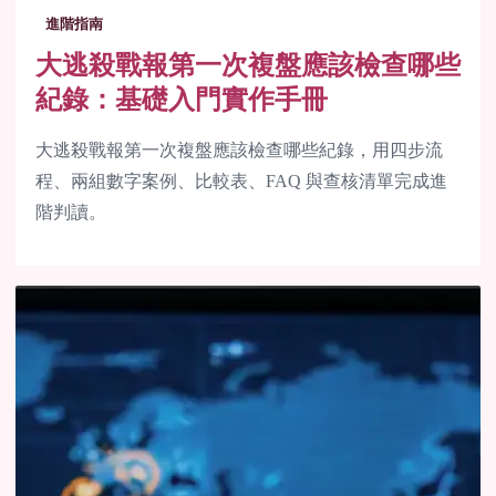
進階指南
大逃殺戰報第一次複盤應該檢查哪些
紀錄：基礎入門實作手冊
大逃殺戰報第一次複盤應該檢查哪些紀錄，用四步流
程、兩組數字案例、比較表、FAQ 與查核清單完成進
階判讀。