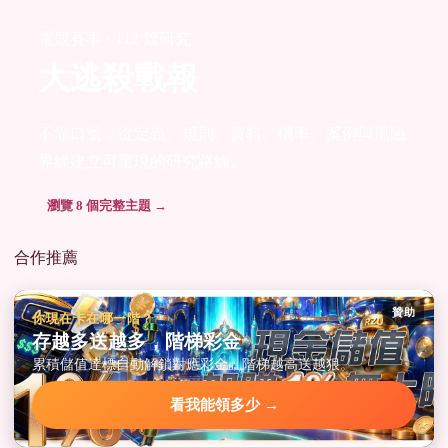
電競賽事 · 112 篇研究
大逃殺戰報
不靠口號，從定義、規則、資料、機率、案例與風險
界線建立可重現的研究路線。
瀏覽 8 個完整主題 →
合作推薦
贊助
你現在卡在哪一階？
存越多送越多，階梯彩金
累積儲值達標自動解鎖對應彩金，階梯越高送越狠。
看我能領多少 →