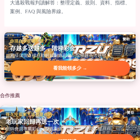
大逃殺戰報判讀解答：整理定義、規則、資料、指標、
案例、FAQ 與風險界線。
贊助
你現在卡在哪一階？
存越多送越多，階梯彩金
累積儲值達標自動解鎖對應彩金，階梯越高送越狠。
看我能領多少 →
合作推薦
贊助
很久沒回來？這包是你的
老玩家回歸再送一次
回鍋會員專屬彩金，優惠頁面一鍵領取不用問客服。