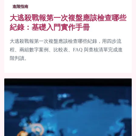
進階指南
大逃殺戰報第一次複盤應該檢查哪些
紀錄：基礎入門實作手冊
大逃殺戰報第一次複盤應該檢查哪些紀錄，用四步流
程、兩組數字案例、比較表、FAQ 與查核清單完成進
階判讀。