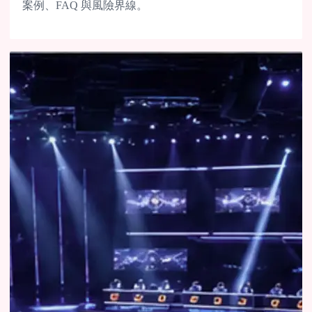
案例、FAQ 與風險界線。