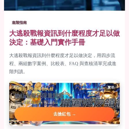
進階指南
大逃殺戰報資訊到什麼程度才足以做
決定：基礎入門實作手冊
大逃殺戰報資訊到什麼程度才足以做決定，用四步流
程、兩組數字案例、比較表、FAQ 與查核清單完成進
階判讀。
贊助
手慢的人只能看別人領
搶紅包每日限量開放
當日存款達標即可到首頁搶紅包，手速決定金額。
去搶紅包 →